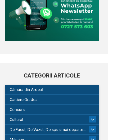
CATEGORII ARTICOLE
Cămara din Ardeal
Cartiere Oradea
Concurs
Cultural
101
De Facut, De Vazut, De spus mai departe…
580
Mâncare
22