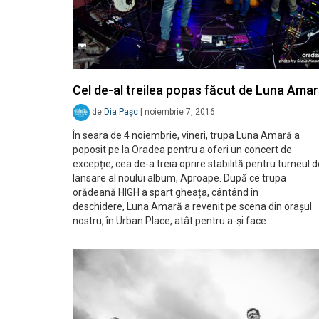
Cel de-al treilea popas făcut de Luna Ama
de
Dia Pașc
|
noiembrie 7, 2016
În seara de 4 noiembrie, vineri, trupa Luna Amară a
poposit pe la Oradea pentru a oferi un concert de
excepție, cea de-a treia oprire stabilită pentru turneul 
lansare al noului album, Aproape. După ce trupa
orădeană HIGH a spart gheața, cântând în
deschidere, Luna Amară a revenit pe scena din orașul
nostru, în Urban Place, atât pentru a-și face…