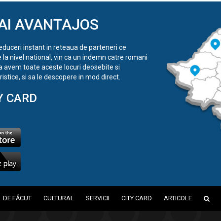
AI AVANTAJOS
reduceri instant in reteaua de parteneri ce
e la nivel national, vin ca un indemn catre romani
a avem toate aceste locuri deosebite si
istice, si sa le descopere in mod direct.
Y CARD
DE FĂCUT
CULTURAL
SERVICII
CITY CARD
ARTICOLE