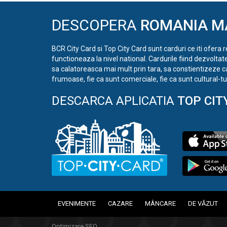
DESCOPERA
ROMANIA M
BCR City Card si Top City Card sunt carduri ce iti ofera 
functioneaza la nivel national. Cardurile fiind dezvoltat
sa calatoreasca mai mult prin tara, sa constientizeze c
frumoase, fie ca sunt comerciale, fie ca sunt cultural-tur
DESCARCA APLICATIA
TOP CIT
EVENIMENTE
CAZARE
MÂNCARE
DE VĂZUT
Optimizare SEO