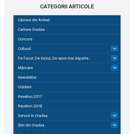
CATEGORII ARTICOLE
Cămara din Ardeal
Cartiere Oradea
Concurs
Cultural
101
De Facut, De Vazut, De spus mai departe…
580
Mâncare
22
Newsletter
Orădeni
Revelion 2017
Revelion 2018
Servicii în Oradea
104
Știri din Oradea
1.127