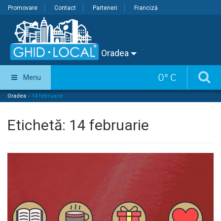
Promovare
Contact
Parteneri
Franciză
Oradea
0
°
C
Menu
Oradea
»
14 februarie
Etichetă:
14 februarie