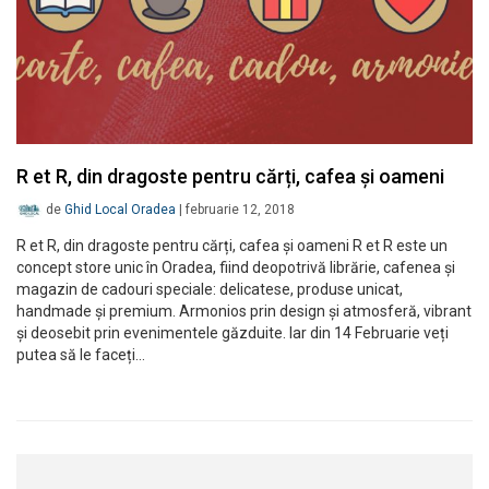
R et R, din dragoste pentru cărți, cafea și oameni
de
Ghid Local Oradea
|
februarie 12, 2018
R et R, din dragoste pentru cărți, cafea și oameni R et R este un
concept store unic în Oradea, fiind deopotrivă librărie, cafenea și
magazin de cadouri speciale: delicatese, produse unicat,
handmade și premium. Armonios prin design și atmosferă, vibrant
și deosebit prin evenimentele găzduite. Iar din 14 Februarie veți
putea să le faceți…