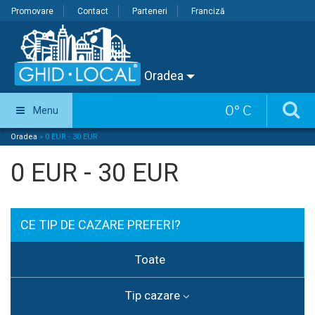
Promovare
Contact
Parteneri
Franciză
Oradea
0
°
C
Menu
Oradea
»
0 EUR - 30 EUR
0 EUR - 30 EUR
CE TIP DE CAZARE PREFERI?
Toate
Tip cazare