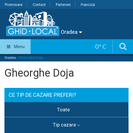
Promovare
Contact
Parteneri
Franciză
Oradea
0
°
C
Menu
Oradea
»
Gheorghe Doja
Gheorghe Doja
CE TIP DE CAZARE PREFERI?
Toate
Tip cazare