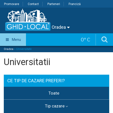
Promovare
Contact
Parteneri
Franciză
Oradea
0
°
C
Menu
Oradea
»
Universitatii
Universitatii
CE TIP DE CAZARE PREFERI?
Toate
Tip cazare