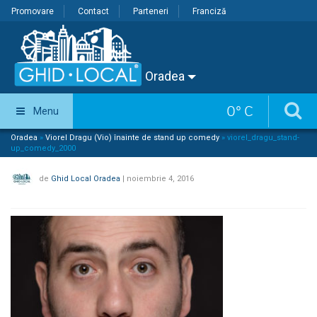
Promovare
Contact
Parteneri
Franciză
Oradea
0
°
C
Menu
Oradea
»
Viorel Dragu (Vio) înainte de stand up comedy
»
viorel_dragu_stand-
up_comedy_2000
de
Ghid Local Oradea
|
noiembrie 4, 2016