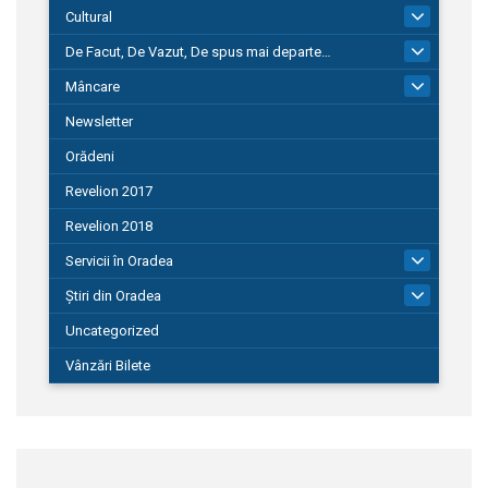
Cultural
101
De Facut, De Vazut, De spus mai departe…
580
Mâncare
22
Newsletter
Orădeni
Revelion 2017
Revelion 2018
Servicii în Oradea
104
Știri din Oradea
1.127
Uncategorized
Vânzări Bilete