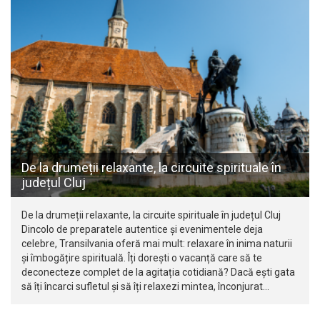
De la drumeții relaxante, la circuite spirituale în
județul Cluj
De la drumeții relaxante, la circuite spirituale în județul Cluj
Dincolo de preparatele autentice și evenimentele deja
celebre, Transilvania oferă mai mult: relaxare în inima naturii
și îmbogățire spirituală. Îți dorești o vacanță care să te
deconecteze complet de la agitația cotidiană? Dacă ești gata
să îți încarci sufletul și să îți relaxezi mintea, înconjurat…