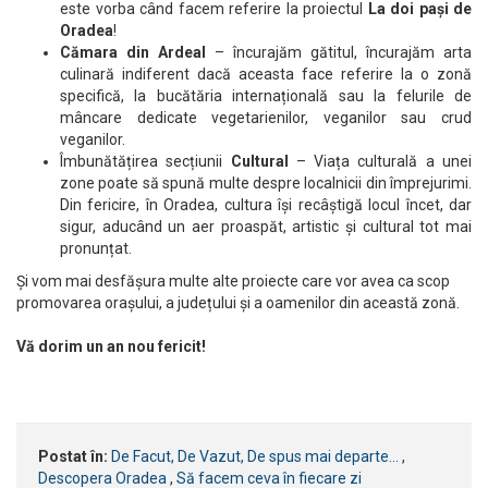
este vorba când facem referire la proiectul
La doi pași de
Oradea
!
Cămara din Ardeal
– încurajăm gătitul, încurajăm arta
culinară indiferent dacă aceasta face referire la o zonă
specifică, la bucătăria internațională sau la felurile de
mâncare dedicate vegetarienilor, veganilor sau crud
veganilor.
Îmbunătățirea secțiunii
Cultural
– Viața culturală a unei
zone poate să spună multe despre localnicii din împrejurimi.
Din fericire, în Oradea, cultura își recâștigă locul încet, dar
sigur, aducând un aer proaspăt, artistic și cultural tot mai
pronunțat.
Și vom mai desfășura multe alte proiecte care vor avea ca scop
promovarea orașului, a județului și a oamenilor din această zonă.
Vă dorim un an nou fericit!
Postat în:
De Facut, De Vazut, De spus mai departe...
,
Descopera Oradea
,
Să facem ceva în fiecare zi