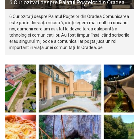
6 Curiozități despre Palatul Poștelor din Oradea
6 Curiozități despre Palatul Poștelor din Oradea Comunicarea
este parte din viața noastră, o înțelegem mai mult ca oricând
noi, oamenii care am asistat la dezvoltarea galopantă a
tehnologiei comunicațiilor. Au fost timpuri însă, când scrisorile
erau singurul mijloc de a comunica, iar poșta juca un rol
important în viața unei comunități. În Oradea, pe…