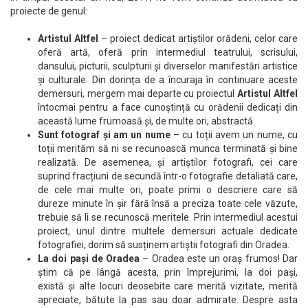
proiecte de genul:
Artistul Altfel
– proiect dedicat artiștilor orădeni, celor care
oferă artă, oferă prin intermediul teatrului, scrisului,
dansului, picturii, sculpturii și diverselor manifestări artistice
și culturale. Din dorința de a încuraja în continuare aceste
demersuri, mergem mai departe cu proiectul
Artistul Altfel
întocmai pentru a face cunoștință cu orădenii dedicați din
această lume frumoasă și, de multe ori, abstractă.
Sunt fotograf și am un nume
– cu toții avem un nume, cu
toții merităm să ni se recunoască munca terminată și bine
realizată. De asemenea, și artiștilor fotografi, cei care
suprind fracțiuni de secundă într-o fotografie detaliată care,
de cele mai multe ori, poate primi o descriere care să
dureze minute în șir fără însă a preciza toate cele văzute,
trebuie să li se recunoscă meritele. Prin intermediul acestui
proiect, unul dintre multele demersuri actuale dedicate
fotografiei, dorim să susținem artiștii fotografi din Oradea.
La doi pași de Oradea
– Oradea este un oraș frumos! Dar
știm că pe lângă acesta, prin împrejurimi, la doi pași,
există și alte locuri deosebite care merită vizitate, merită
apreciate, bătute la pas sau doar admirate. Despre asta