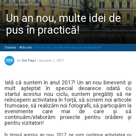
Un an nou, multe idei de
pus în practică!
Oradea
»
Articole
»
Un an nou, multe idei de pus în practică!
de
Dia Pașc
|
ianuarie 1, 2017
Iată că suntem în anul 2017! Un an nou binevenit și
mult așteptat în special deoarece odată cu
startul acestui nou ciclu, suntem pregătiți să ne
reîncepem activitatea în forță, să scriem noi articole
frumoase, să realizăm noi fotografii, să participăm la
evenimente care mai de care și să
continuăm/elaborăm proiecte pentru orădeni și
pentru vizitatori!
În timpul acestui an nou, 2017, ne vom continua activitatea cu