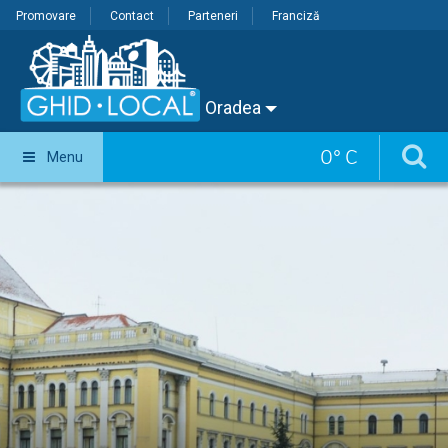
Promovare
Contact
Parteneri
Franciză
Oradea
0
°
C
Menu