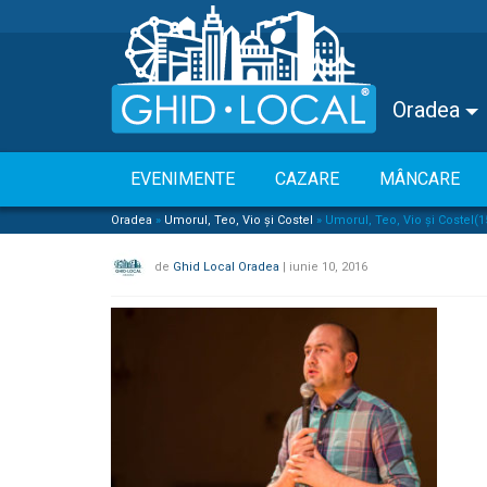
Oradea
EVENIMENTE
CAZARE
MÂNCARE
Oradea
»
Umorul, Teo, Vio și Costel
»
Umorul, Teo, Vio și Costel(1
de
Ghid Local Oradea
|
iunie 10, 2016