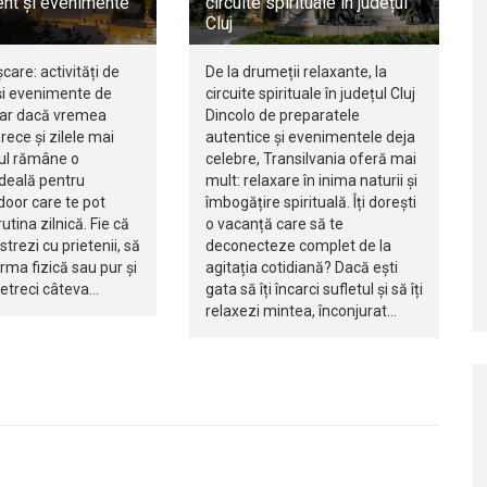
nt și evenimente
circuite spirituale în județul
Cluj
șcare: activități de
De la drumeții relaxante, la
i evenimente de
circuite spirituale în județul Cluj
iar dacă vremea
Dincolo de preparatele
rece și zilele mai
autentice și evenimentele deja
jul rămâne o
celebre, Transilvania oferă mai
ideală pentru
mult: relaxare în inima naturii și
ndoor care te pot
îmbogățire spirituală. Îți dorești
utina zilnică. Fie că
o vacanță care să te
istrezi cu prietenii, să
deconecteze complet de la
orma fizică sau pur și
agitația cotidiană? Dacă ești
petreci câteva…
gata să îți încarci sufletul și să îți
relaxezi mintea, înconjurat…