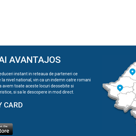
AI AVANTAJOS
reduceri instant in reteaua de parteneri ce
e la nivel national, vin ca un indemn catre romani
a avem toate aceste locuri deosebite si
istice, si sa le descopere in mod direct.
Y CARD