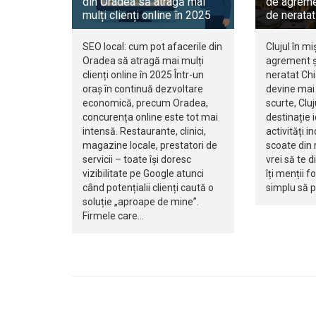
din Oradea să atragă mai
de agreme
mulți clienți online în 2025
de neratat
SEO local: cum pot afacerile din
Clujul în mi
Oradea să atragă mai mulți
agrement ș
clienți online în 2025 Într-un
neratat Ch
oraș în continuă dezvoltare
devine mai 
economică, precum Oradea,
scurte, Clu
concurența online este tot mai
destinație 
intensă. Restaurante, clinici,
activități i
magazine locale, prestatori de
scoate din r
servicii – toate își doresc
vrei să te d
vizibilitate pe Google atunci
îți menții f
când potențialii clienți caută o
simplu să 
soluție „aproape de mine”.
Firmele care…