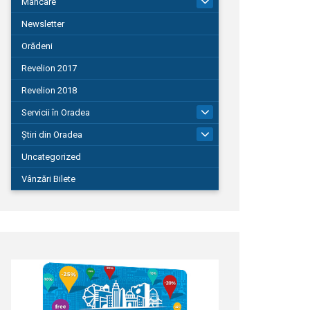
Mâncare
22
Newsletter
Orădeni
Revelion 2017
Revelion 2018
Servicii în Oradea
104
Știri din Oradea
1.127
Uncategorized
Vânzări Bilete