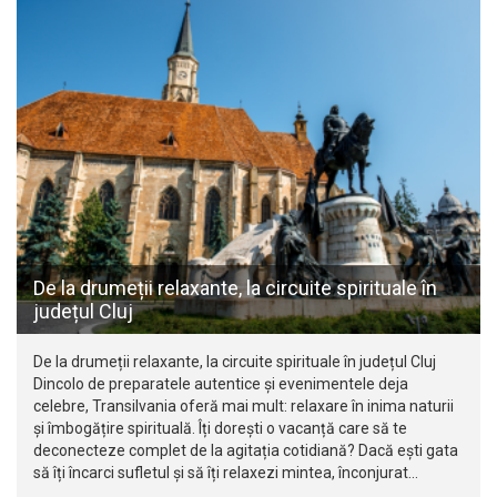
De la drumeții relaxante, la circuite spirituale în
județul Cluj
De la drumeții relaxante, la circuite spirituale în județul Cluj
Dincolo de preparatele autentice și evenimentele deja
celebre, Transilvania oferă mai mult: relaxare în inima naturii
și îmbogățire spirituală. Îți dorești o vacanță care să te
deconecteze complet de la agitația cotidiană? Dacă ești gata
să îți încarci sufletul și să îți relaxezi mintea, înconjurat…