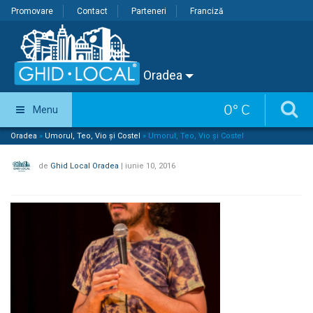
Promovare
Contact
Parteneri
Franciză
Oradea
0
°
C
Menu
Oradea
»
Umorul, Teo, Vio și Costel
»
Umorul, Teo, Vio și Costel
de
Ghid Local Oradea
|
iunie 10, 2016