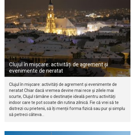
Clujul în mișcare: activități de agrement și
evenimente de neratat
Clujul în mișcare: activități de agrement și evenimente de
neratat Chiar dacă vremea devine mai rece și zilele mai
scurte, Clujul rămâne o destinație ideală pentru activități
indoor care te pot scoate din rutina zilnică. Fie că vrei să te
distrezi cu prietenii, să îți menții forma fizică sau pur și simplu
să petreci câteva…