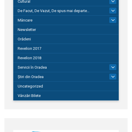
Cultural
101
De Facut, De Vazut, De spus mai departe…
580
Mâncare
22
Newsletter
Orădeni
Revelion 2017
Revelion 2018
Servicii în Oradea
104
Știri din Oradea
1.127
Uncategorized
Vânzări Bilete