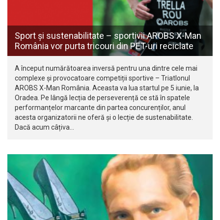
Sport și sustenabilitate – sportivii AROBS X-Man
România vor purta tricouri din PET-uri reciclate
A început numărătoarea inversă pentru una dintre cele mai
complexe și provocatoare competiții sportive – Triatlonul
AROBS X-Man România. Aceasta va lua startul pe 5 iunie, la
Oradea. Pe lângă lecția de perseverență ce stă în spatele
performanțelor marcante din partea concurenților, anul
acesta organizatorii ne oferă și o lecție de sustenabilitate.
Dacă acum câțiva…