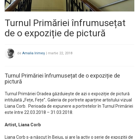
Turnul Primăriei înfrumusețat
de o expoziție de pictură
de
Amalia Irimeș
|
martie 22, 2018
Turnul Primăriei înfrumusețat de o expoziție de
pictură
Turnul Primăriei Oradea găzduiește de azi o expoziție de pictură
intitulată „Fețe, Fețe”
.
Galeria de portrete aparține artistului vizual
Liana Corb. Perioada de expunere a portretelor în Turnul Primăriei
este între 22.03.2018 – 31.03.2018.
Artist, Liana Corb
Liana Corb s-a născut în Beiuș, și are la activ o serie de expoziții de