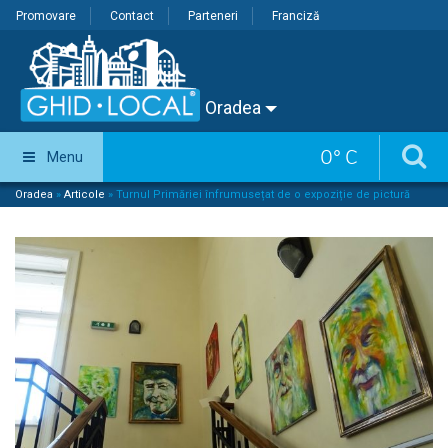
Promovare
Contact
Parteneri
Franciză
Oradea
0
°
C
Menu
Oradea
»
Articole
»
Turnul Primăriei înfrumusețat de o expoziție de pictură