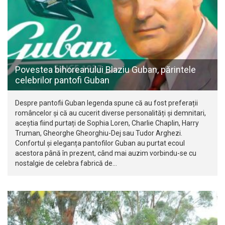
Povestea bihoreanului Blaziu Guban, părintele
celebrilor pantofi Guban
Despre pantofii Guban legenda spune că au fost preferații
româncelor și că au cucerit diverse personalități și demnitari,
aceștia fiind purtați de Sophia Loren, Charlie Chaplin, Harry
Truman, Gheorghe Gheorghiu-Dej sau Tudor Arghezi.
Confortul și eleganța pantofilor Guban au purtat ecoul
acestora până în prezent, când mai auzim vorbindu-se cu
nostalgie de celebra fabrică de…