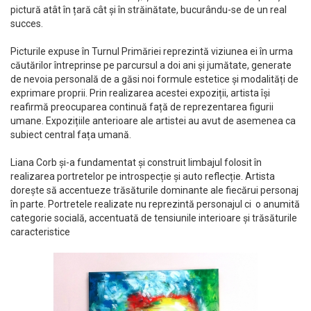
pictură atât în țară cât și în străinătate, bucurându-se de un real
succes.
Picturile expuse în Turnul Primăriei reprezintă viziunea ei în urma
căutărilor întreprinse pe parcursul a doi ani și jumătate, generate
de nevoia personală de a găsi noi formule estetice și modalități de
exprimare proprii. Prin realizarea acestei expoziții, artista își
reafirmă preocuparea continuă față de reprezentarea figurii
umane. Expozițiile anterioare ale artistei au avut de asemenea ca
subiect central fața umană.
Liana Corb și-a fundamentat și construit limbajul folosit în
realizarea portretelor pe introspecție și auto reflecție. Artista
dorește să accentueze trăsăturile dominante ale fiecărui personaj
în parte. Portretele realizate nu reprezintă personajul ci o anumită
categorie socială, accentuată de tensiunile interioare și trăsăturile
caracteristice