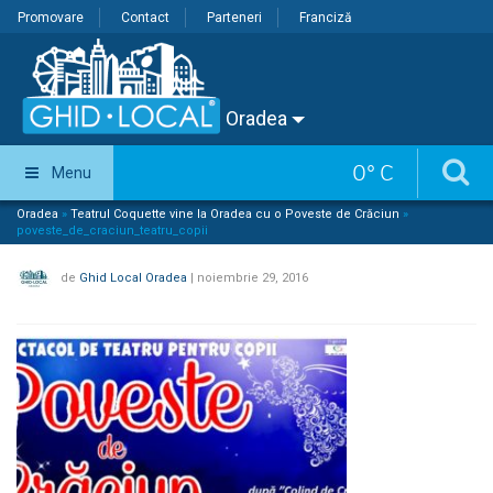
Promovare
Contact
Parteneri
Franciză
Oradea
0
°
C
Menu
Oradea
»
Teatrul Coquette vine la Oradea cu o Poveste de Crăciun
»
poveste_de_craciun_teatru_copii
de
Ghid Local Oradea
|
noiembrie 29, 2016