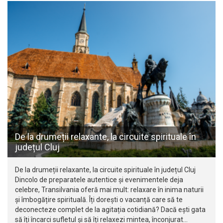
De la drumeții relaxante, la circuite spirituale în
județul Cluj
De la drumeții relaxante, la circuite spirituale în județul Cluj
Dincolo de preparatele autentice și evenimentele deja
celebre, Transilvania oferă mai mult: relaxare în inima naturii
și îmbogățire spirituală. Îți dorești o vacanță care să te
deconecteze complet de la agitația cotidiană? Dacă ești gata
să îți încarci sufletul și să îți relaxezi mintea, înconjurat…