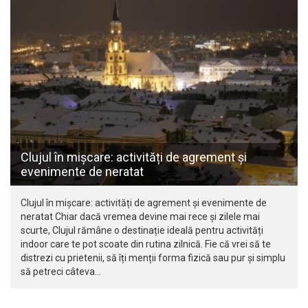
Clujul în mișcare: activități de agrement și
evenimente de neratat
Clujul în mișcare: activități de agrement și evenimente de
neratat Chiar dacă vremea devine mai rece și zilele mai
scurte, Clujul rămâne o destinație ideală pentru activități
indoor care te pot scoate din rutina zilnică. Fie că vrei să te
distrezi cu prietenii, să îți menții forma fizică sau pur și simplu
să petreci câteva…