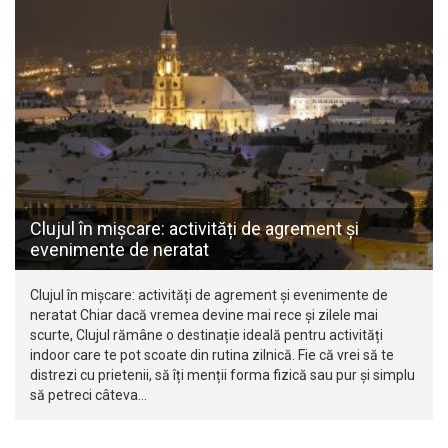
Clujul în mișcare: activități de agrement și
evenimente de neratat
Clujul în mișcare: activități de agrement și evenimente de
neratat Chiar dacă vremea devine mai rece și zilele mai
scurte, Clujul rămâne o destinație ideală pentru activități
indoor care te pot scoate din rutina zilnică. Fie că vrei să te
distrezi cu prietenii, să îți menții forma fizică sau pur și simplu
să petreci câteva…