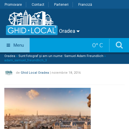
Promovare
Contact
Parteneri
Franciză
Oradea
0
°
C
Menu
Oradea
»
Sunt fotograf și am un nume: Samuel Adam Freundlich
»
adam_samuel_freundlich_3
de
Ghid Local Oradea
|
noiembrie 18, 2016