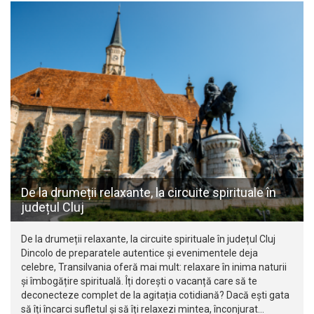
De la drumeții relaxante, la circuite spirituale în
județul Cluj
De la drumeții relaxante, la circuite spirituale în județul Cluj
Dincolo de preparatele autentice și evenimentele deja
celebre, Transilvania oferă mai mult: relaxare în inima naturii
și îmbogățire spirituală. Îți dorești o vacanță care să te
deconecteze complet de la agitația cotidiană? Dacă ești gata
să îți încarci sufletul și să îți relaxezi mintea, înconjurat…