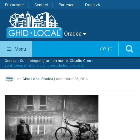
Promovare
Contact
Parteneri
Franciză
Oradea
0
°
C
Menu
Oradea
»
Sunt fotograf și am un nume: Claudiu Oros
»
sunt_fotograf_si_am_un_nume_cladudiu_oros-2
de
Ghid Local Oradea
|
noiembrie 25, 2016