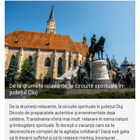
De la drumeții relaxante, la circuite spirituale în
județul Cluj
De la drumeții relaxante, la circuite spirituale în județul Cluj
Dincolo de preparatele autentice și evenimentele deja
celebre, Transilvania oferă mai mult: relaxare în inima naturii
și îmbogățire spirituală. Îți dorești o vacanță care să te
deconecteze complet de la agitația cotidiană? Dacă ești gata
să îți încarci sufletul și să îți relaxezi mintea, înconjurat…