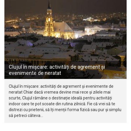
Clujul în mișcare: activități de agrement și
evenimente de neratat
Clujul în mișcare: activități de agrement și evenimente de
neratat Chiar dacă vremea devine mai rece și zilele mai
scurte, Clujul rămâne o destinație ideală pentru activități
indoor care te pot scoate din rutina zilnică. Fie că vrei să te
distrezi cu prietenii, să îți menții forma fizică sau pur și simplu
să petreci câteva…