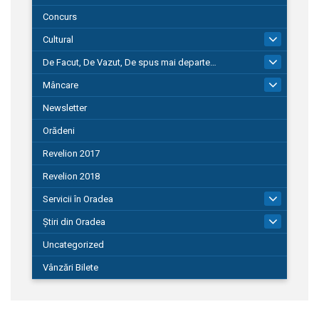
Concurs
Cultural
101
De Facut, De Vazut, De spus mai departe…
580
Mâncare
22
Newsletter
Orădeni
Revelion 2017
Revelion 2018
Servicii în Oradea
104
Știri din Oradea
1.127
Uncategorized
Vânzări Bilete