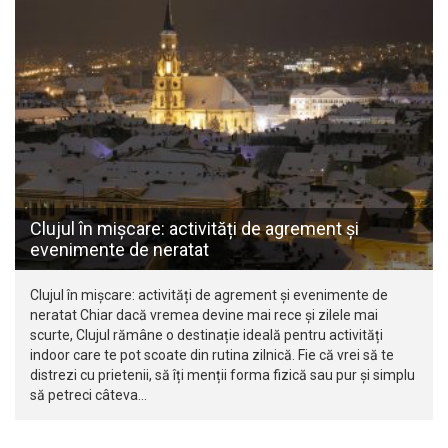
Clujul în mișcare: activități de agrement și
evenimente de neratat
Clujul în mișcare: activități de agrement și evenimente de
neratat Chiar dacă vremea devine mai rece și zilele mai
scurte, Clujul rămâne o destinație ideală pentru activități
indoor care te pot scoate din rutina zilnică. Fie că vrei să te
distrezi cu prietenii, să îți menții forma fizică sau pur și simplu
să petreci câteva…