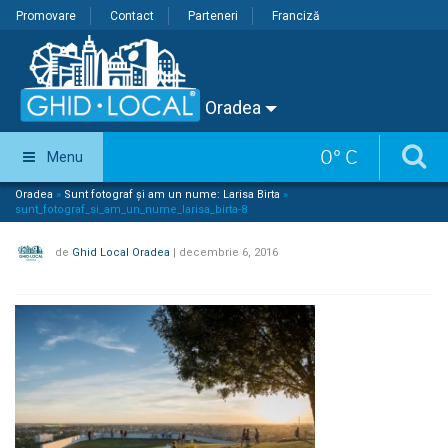
Promovare
Contact
Parteneri
Franciză
Oradea
0
°
C
Menu
Oradea
»
Sunt fotograf și am un nume: Larisa Birta
»
sunt_fotograf_si_am_un_nume_larisa_birta-8
de
Ghid Local Oradea
|
decembrie 6, 2016