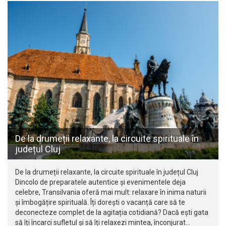
De la drumeții relaxante, la circuite spirituale în
județul Cluj
De la drumeții relaxante, la circuite spirituale în județul Cluj
Dincolo de preparatele autentice și evenimentele deja
celebre, Transilvania oferă mai mult: relaxare în inima naturii
și îmbogățire spirituală. Îți dorești o vacanță care să te
deconecteze complet de la agitația cotidiană? Dacă ești gata
să îți încarci sufletul și să îți relaxezi mintea, înconjurat…