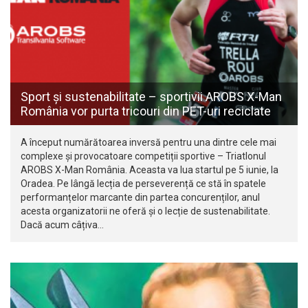
Sport și sustenabilitate – sportivii AROBS X-Man
România vor purta tricouri din PET-uri reciclate
A început numărătoarea inversă pentru una dintre cele mai
complexe și provocatoare competiții sportive – Triatlonul
AROBS X-Man România. Aceasta va lua startul pe 5 iunie, la
Oradea. Pe lângă lecția de perseverență ce stă în spatele
performanțelor marcante din partea concurenților, anul
acesta organizatorii ne oferă și o lecție de sustenabilitate.
Dacă acum câțiva…