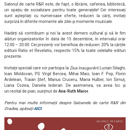
Salonul de carte R&R este, de fapt, o librărie, cafenea, bibliotecă,
un spațiu de socializare pentru toate generațiile! Cei interesați
sunt așteptați cu numeroase oferte, reduceri la cărți, invitați
surpriză în diferite momente ale zilei și momente muzicale.
Haideți să contribuim și noi la acest demers cultural și să le fim
alături organizatorilor în data de 15 decembrie, în intervalul orar
12:00 – 20:00. Cei prezenți vor beneficia de reduceri: 20% la cărțile
editurii Ratio et Revelatio, respectiv 15% la toate celelalte edituri
prezente.
Invitații speciali care vor participa la
Ziua Inaugurării:
Lucian Silaghi,
Ioan Moldovan, PS Virgil Bercea, Mihai Maci, Ioan F. Pop, Florin
Ardelean, Traian Ștef, Marius Cruceru, Maria Hulber, Ion Simuț,
Liana Cozea, Daniela Iederan. De asemenea, va avea loc și
un recital de pian, susținut de
Ana-Ruth Maior
.
Pentru mai multe informații despre Saloanele de carte R&R din
Oradea, apăsați
AICI
.