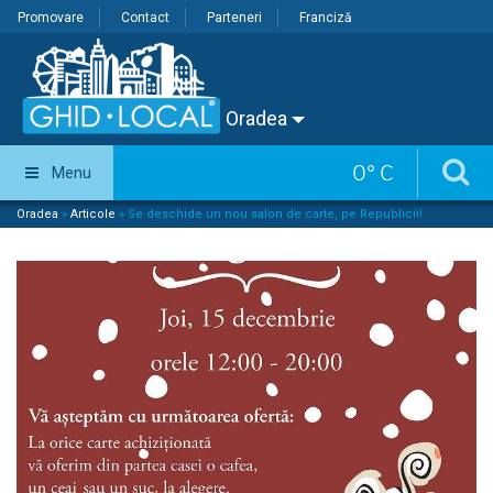
Promovare
Contact
Parteneri
Franciză
Oradea
0
°
C
Menu
Oradea
»
Articole
»
Se deschide un nou salon de carte, pe Republicii!