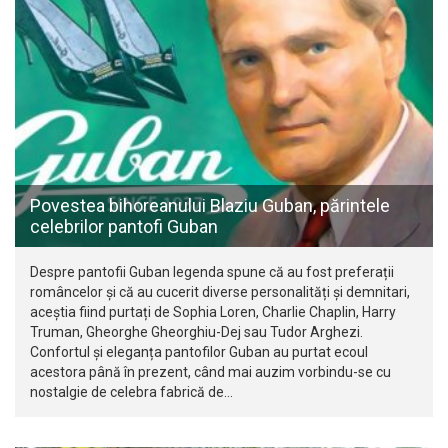
Povestea bihoreanului Blaziu Guban, părintele
celebrilor pantofi Guban
Despre pantofii Guban legenda spune că au fost preferații
româncelor și că au cucerit diverse personalități și demnitari,
aceștia fiind purtați de Sophia Loren, Charlie Chaplin, Harry
Truman, Gheorghe Gheorghiu-Dej sau Tudor Arghezi.
Confortul și eleganța pantofilor Guban au purtat ecoul
acestora până în prezent, când mai auzim vorbindu-se cu
nostalgie de celebra fabrică de…