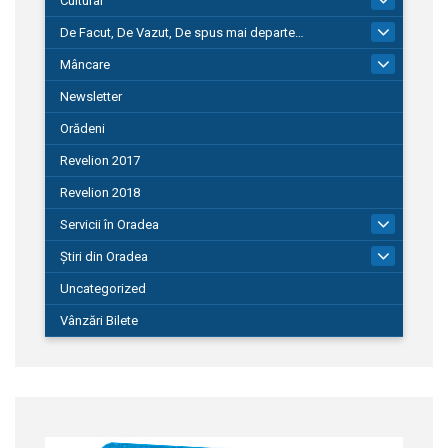
Cultural
De Facut, De Vazut, De spus mai departe…
580
Mâncare
22
Newsletter
Orădeni
Revelion 2017
Revelion 2018
Servicii în Oradea
104
Știri din Oradea
1.127
Uncategorized
Vânzări Bilete