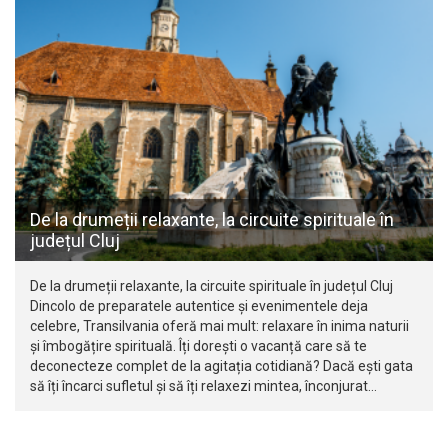
De la drumeții relaxante, la circuite spirituale în
județul Cluj
De la drumeții relaxante, la circuite spirituale în județul Cluj
Dincolo de preparatele autentice și evenimentele deja
celebre, Transilvania oferă mai mult: relaxare în inima naturii
și îmbogățire spirituală. Îți dorești o vacanță care să te
deconecteze complet de la agitația cotidiană? Dacă ești gata
să îți încarci sufletul și să îți relaxezi mintea, înconjurat…