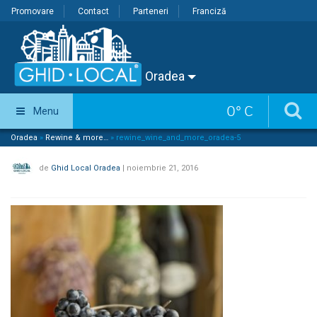
Promovare
Contact
Parteneri
Franciză
Oradea
0
°
C
Menu
Oradea
»
Rewine & more…
»
rewine_wine_and_more_oradea-5
de
Ghid Local Oradea
|
noiembrie 21, 2016