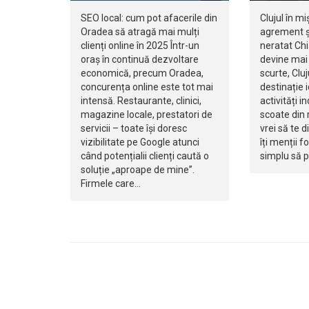
SEO local: cum pot afacerile din
Clujul în mi
Oradea să atragă mai mulți
agrement ș
clienți online în 2025 Într-un
neratat Ch
oraș în continuă dezvoltare
devine mai 
economică, precum Oradea,
scurte, Clu
concurența online este tot mai
destinație 
intensă. Restaurante, clinici,
activități i
magazine locale, prestatori de
scoate din r
servicii – toate își doresc
vrei să te d
vizibilitate pe Google atunci
îți menții f
când potențialii clienți caută o
simplu să 
soluție „aproape de mine”.
Firmele care…