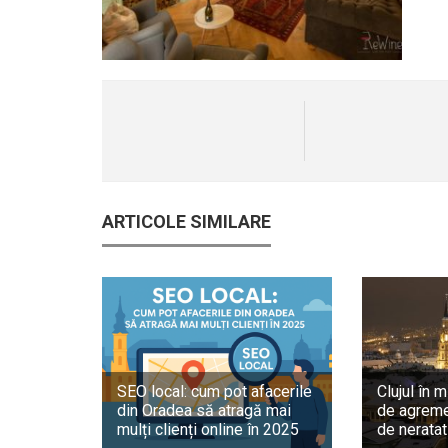
ARTICOLE SIMILARE
SEO local: cum pot afacerile
Clujul în m
din Oradea să atragă mai
de agreme
mulți clienți online în 2025
de neratat