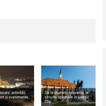
ișcare: activități
De la drumeții relaxante, la
nt și evenimente
circuite spirituale în județul
Cluj