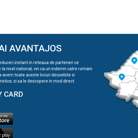
AI AVANTAJOS
reduceri instant in reteaua de parteneri ce
e la nivel national, vin ca un indemn catre romani
a avem toate aceste locuri deosebite si
istice, si sa le descopere in mod direct.
Y CARD