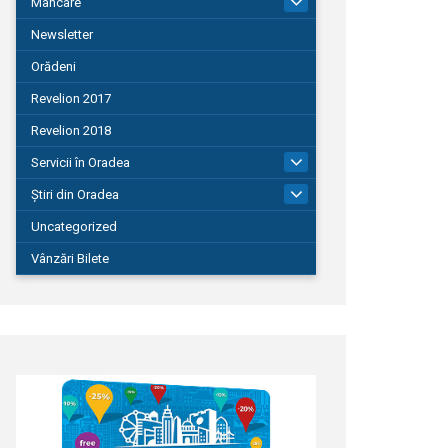
Mâncare
22
Newsletter
Orădeni
Revelion 2017
Revelion 2018
Servicii în Oradea
104
Știri din Oradea
1.127
Uncategorized
Vânzări Bilete