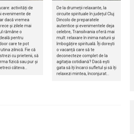
șcare: activități de
De la drumeții relaxante, la
i evenimente de
circuite spirituale în județul Cluj
iar dacă vremea
Dincolo de preparatele
rece și zilele mai
autentice și evenimentele deja
jul rămâne o
celebre, Transilvania oferă mai
ideală pentru
mult: relaxare în inima naturii și
ndoor care te pot
îmbogățire spirituală. Îți dorești
utina zilnică. Fie că
o vacanță care să te
istrezi cu prietenii, să
deconecteze complet de la
orma fizică sau pur și
agitația cotidiană? Dacă ești
petreci câteva…
gata să îți încarci sufletul și să îți
relaxezi mintea, înconjurat…