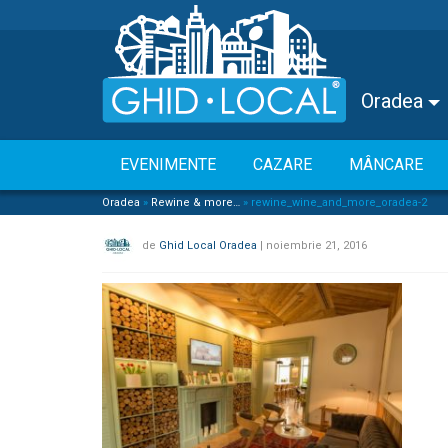
Oradea
EVENIMENTE
CAZARE
MÂNCARE
Oradea
»
Rewine & more…
»
rewine_wine_and_more_oradea-2
de
Ghid Local Oradea
|
noiembrie 21, 2016