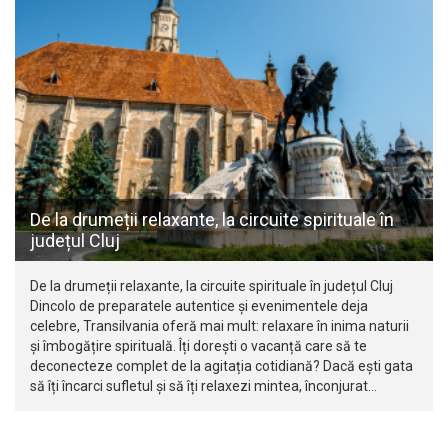
De la drumeții relaxante, la circuite spirituale în
județul Cluj
De la drumeții relaxante, la circuite spirituale în județul Cluj
Dincolo de preparatele autentice și evenimentele deja
celebre, Transilvania oferă mai mult: relaxare în inima naturii
și îmbogățire spirituală. Îți dorești o vacanță care să te
deconecteze complet de la agitația cotidiană? Dacă ești gata
să îți încarci sufletul și să îți relaxezi mintea, înconjurat…