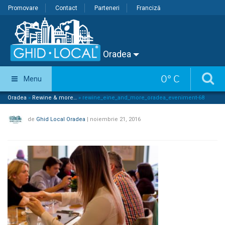
Promovare
Contact
Parteneri
Franciză
Oradea
0
°
C
Menu
Oradea
»
Rewine & more…
»
rewine_eine_and_more_oradea_eveniment-68
de
Ghid Local Oradea
|
noiembrie 21, 2016