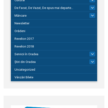
Cultural
De Facut, De Vazut, De spus mai departe…
580
Mâncare
22
Newsletter
Orădeni
Revelion 2017
Revelion 2018
Servicii în Oradea
104
Știri din Oradea
1.127
Uncategorized
Vânzări Bilete