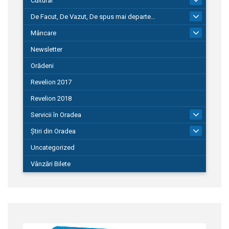
Cultural
De Facut, De Vazut, De spus mai departe…
580
Mâncare
22
Newsletter
Orădeni
Revelion 2017
Revelion 2018
Servicii în Oradea
104
Știri din Oradea
1.127
Uncategorized
Vânzări Bilete