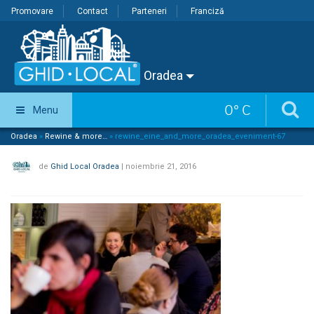
Promovare
Contact
Parteneri
Franciză
Oradea
0
°
C
Menu
Oradea
»
Rewine & more…
»
rewine_eine_and_more_oradea_eveniment-67
de
Ghid Local Oradea
|
noiembrie 21, 2016