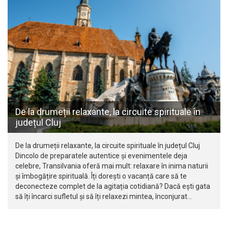
De la drumeții relaxante, la circuite spirituale în
județul Cluj
De la drumeții relaxante, la circuite spirituale în județul Cluj
Dincolo de preparatele autentice și evenimentele deja
celebre, Transilvania oferă mai mult: relaxare în inima naturii
și îmbogățire spirituală. Îți dorești o vacanță care să te
deconecteze complet de la agitația cotidiană? Dacă ești gata
să îți încarci sufletul și să îți relaxezi mintea, înconjurat…