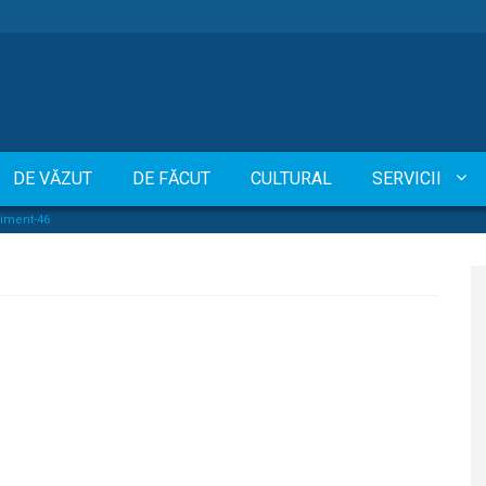
DE VĂZUT
DE FĂCUT
CULTURAL
SERVICII
iment-46