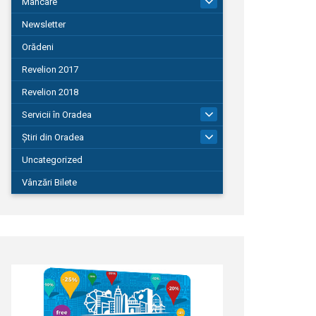
Mâncare
22
Newsletter
Orădeni
Revelion 2017
Revelion 2018
Servicii în Oradea
104
Știri din Oradea
1.127
Uncategorized
Vânzări Bilete