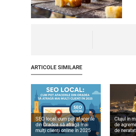
ARTICOLE SIMILARE
SEO local: cum pot afacerile
Clujul în m
din Oradea să atragă mai
de agreme
mulți clienți online în 2025
de neratat