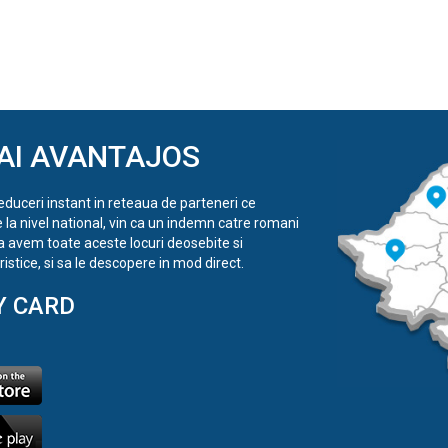
AI AVANTAJOS
reduceri instant in reteaua de parteneri ce
e la nivel national, vin ca un indemn catre romani
a avem toate aceste locuri deosebite si
istice, si sa le descopere in mod direct.
Y CARD