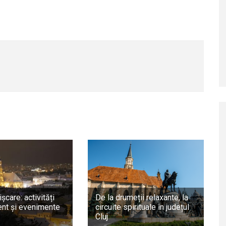
ișcare: activități
De la drumeții relaxante, la
nt și evenimente
circuite spirituale în județul
Cluj