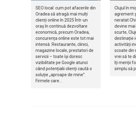
SEO local: cum pot afacerile din
Clujul în mi
Oradea să atragă mai mulți
agrement ș
clienți online în 2025 Într-un
neratat Ch
oraș în continuă dezvoltare
devine mai 
economică, precum Oradea,
scurte, Clu
concurența online este tot mai
destinație 
intensă. Restaurante, clinici,
activități i
magazine locale, prestatori de
scoate din r
servicii – toate își doresc
vrei să te d
vizibilitate pe Google atunci
îți menții f
când potențialii clienți caută o
simplu să 
soluție „aproape de mine”.
Firmele care…