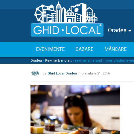
Oradea
EVENIMENTE
CAZARE
MÂNCARE
Oradea
»
Rewine & more…
»
rewine_eine_and_more_oradea_even
de
Ghid Local Oradea
|
noiembrie 21, 2016