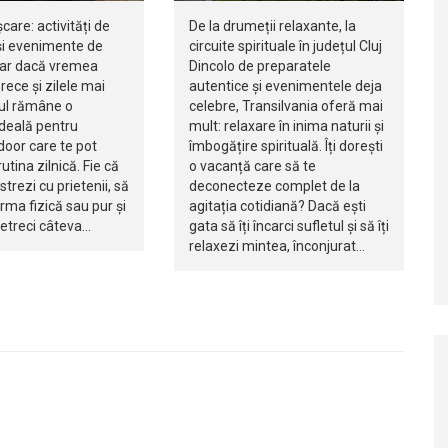
șcare: activități de
De la drumeții relaxante, la
i evenimente de
circuite spirituale în județul Cluj
iar dacă vremea
Dincolo de preparatele
rece și zilele mai
autentice și evenimentele deja
jul rămâne o
celebre, Transilvania oferă mai
ideală pentru
mult: relaxare în inima naturii și
ndoor care te pot
îmbogățire spirituală. Îți dorești
utina zilnică. Fie că
o vacanță care să te
istrezi cu prietenii, să
deconecteze complet de la
orma fizică sau pur și
agitația cotidiană? Dacă ești
petreci câteva…
gata să îți încarci sufletul și să îți
relaxezi mintea, înconjurat…