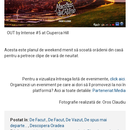
OUT by Intense #5 at Ciuperca Hill
Acesta este planul de weekend menit să scoată orădenii din casă
pentru a petrece clipe de vară de neuitat.
Pentru a vizualiza întreaga listă de evenimente,
click aici
.
Organizezi un eveniment pe care ai dori să îl promovezi la noi în
platformă? Aici ai toate detaliile:
Parteneriat Media
Fotografie realizată de: Oros Claudiu
Postat în:
De Facut
,
De Facut, De Vazut, De spus mai
departe...
,
Descopera Oradea