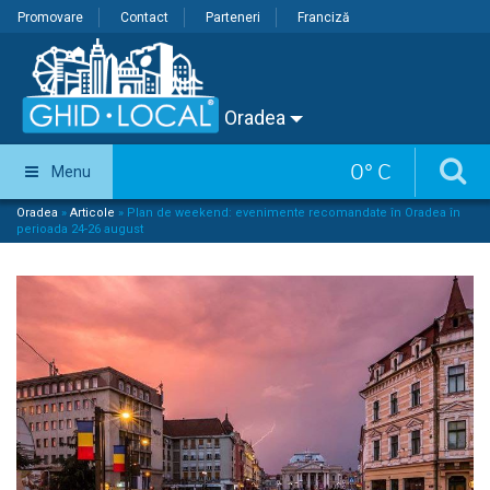
Promovare
Contact
Parteneri
Franciză
Oradea
0
°
C
Menu
Oradea
»
Articole
»
Plan de weekend: evenimente recomandate în Oradea în
perioada 24-26 august