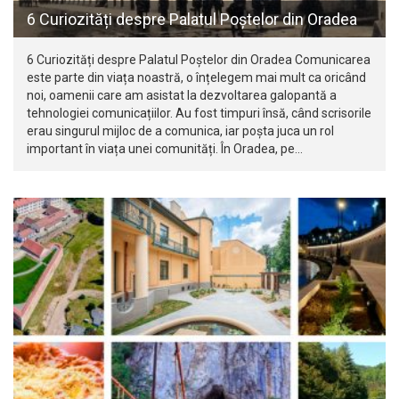
6 Curiozități despre Palatul Poștelor din Oradea
6 Curiozități despre Palatul Poștelor din Oradea Comunicarea
este parte din viața noastră, o înțelegem mai mult ca oricând
noi, oamenii care am asistat la dezvoltarea galopantă a
tehnologiei comunicațiilor. Au fost timpuri însă, când scrisorile
erau singurul mijloc de a comunica, iar poșta juca un rol
important în viața unei comunități. În Oradea, pe…