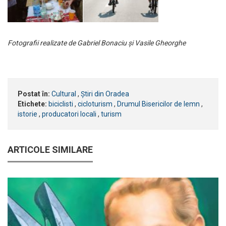
Fotografii realizate de Gabriel Bonaciu și Vasile Gheorghe
Postat în:
Cultural
,
Știri din Oradea
Etichete:
biciclisti
,
cicloturism
,
Drumul Bisericilor de lemn
,
istorie
,
producatori locali
,
turism
ARTICOLE SIMILARE