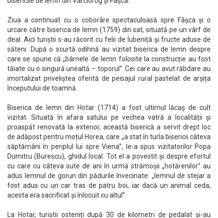
bisericile de lemn din Vârciorog și Fâșca.
Ziua a continuat cu o coborâre spectaculoasă spre Fâșca și o
urcare către biserica de lemn (1759) din sat, situată pe un vârf de
deal. Aici turiștii s-au răcorit cu felii de lubeniță și fructe aduse de
săteni. După o scurtă odihnă au vizitat biserica de lemn despre
care se spune că „bârnele de lemn folosite la construcție au fost
tăiate cu o singură unealtă – toporul”. Cei care au avut răbdare au
imortalizat priveliștea oferită de peisajul rural pastelat de arșița
începutului de toamnă.
Biserica de lemn din Hotar (1714) a fost ultimul lăcaș de cult
vizitat. Situată în afara satului pe vechea vatră a localității și
proaspăt renovată la exterior, această biserică a servit drept loc
de adăpost pentru moțul Horea, care „a stat în turla bisericii câteva
săptămâni în periplul lui spre Viena”, le-a spus vizitatorilor Popa
Dumitru (Burescu), ghidul local. Tot el a povestit și despre efortul
cu care cu câteva sute de ani în urmă strămoșii „hotărenilor” au
adus lemnul de gorun din pădurile învecinate: „lemnul de stejar a
fost adus cu un car tras de patru boi, iar dacă un animal ceda,
acesta era sacrificat și înlocuit cu altul”.
La Hotar, turiștii osteniți după 30 de kilometri de pedalat și-au