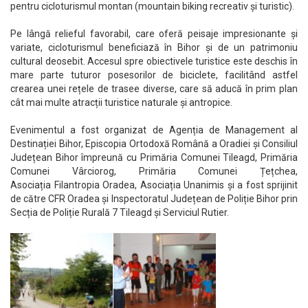
pentru cicloturismul montan (mountain biking recreativ și turistic).
Pe lângă relieful favorabil, care oferă peisaje impresionante și
variate, cicloturismul beneficiază în Bihor și de un patrimoniu
cultural deosebit. Accesul spre obiectivele turistice este deschis în
mare parte tuturor posesorilor de biciclete, facilitând astfel
crearea unei rețele de trasee diverse, care să aducă în prim plan
cât mai multe atracții turistice naturale și antropice.
Evenimentul a fost organizat de Agenția de Management al
Destinației Bihor, Episcopia Ortodoxă Română a Oradiei și Consiliul
Județean Bihor împreună cu Primăria Comunei Tileagd, Primăria
Comunei Vârciorog, Primăria Comunei Țețchea,
Asociația Filantropia Oradea, Asociația Unanimis și a fost sprijinit
de către CFR Oradea și Inspectoratul Județean de Poliție Bihor prin
Secția de Poliție Rurală 7 Tileagd și Serviciul Rutier.