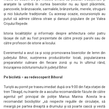
aranjate la umbră în curtea bisericilor nu au lipsit plăcintele,
pancovele, brânzoaicele, sarmalele, brânzeturile, merele, strugurii
și nici băuturile tradiționale. Cu aceeași ocazie, excursioniștii au
putut să admire câteva straie și dansuri populare de pe Valea
Crișului Repede.
Istoria localităților și informații despre arhitectura celor patru
lăcașe de cult au fost prezentate de către preoții parohi sau de
către profesori de istorie ai locului.
Evenimentul a avut ca și scop promovarea bisericilor de lemn din
județului Bihor, susținerea producătorilor locali, popularizarea
preparatelor culinare din fiecare zonă și nu în ultimul rând,
încurajarea cicloturismului în județul Bihor.
Pe biciletă – au redescoperit Bihorul
Turiștii au pornit pe traseu imediat după ora 9:00 din fața stației de
tren Tileagd, nu înainte de a asculta recomandările făcute de către
agentul șef principal de poliție Marius Marina. Acesta le-a
recomandat bicicliștilor „să respecte regulile de circulație, să
meargă pe partea dreaptă a drumului și să poarte cască și vestă