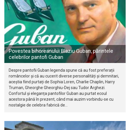
Povestea bihoreanului Blaziu Guban, părintele
celebrilor pantofi Guban
Despre pantofii Guban legenda spune că au fost preferații
româncelor și că au cucerit diverse personalități și demnitari,
aceștia fiind purtați de Sophia Loren, Charlie Chaplin, Harry
Truman, Gheorghe Gheorghiu-Dej sau Tudor Arghezi.
Confortul și eleganța pantofilor Guban au purtat ecoul
acestora până în prezent, când mai auzim vorbindu-se cu
nostalgie de celebra fabrică de…