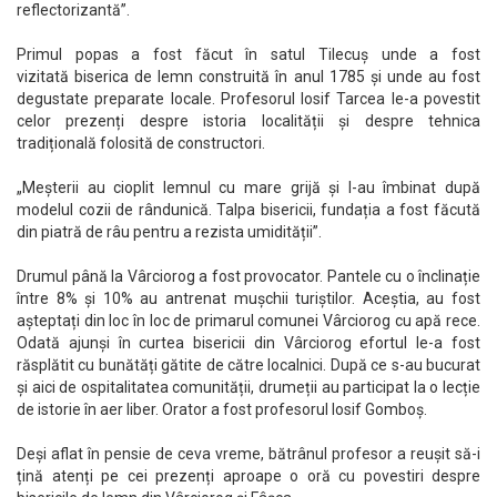
reflectorizantă”.
Primul popas a fost făcut în satul Tilecuș unde a fost
vizitată biserica de lemn construită în anul 1785 și unde au fost
degustate preparate locale. Profesorul Iosif Tarcea le-a povestit
celor prezenți despre istoria localității și despre tehnica
tradițională folosită de constructori.
„Meșterii au cioplit lemnul cu mare grijă și l-au îmbinat după
modelul cozii de rândunică. Talpa bisericii, fundația a fost făcută
din piatră de râu pentru a rezista umidității”.
Drumul până la Vârciorog a fost provocator. Pantele cu o înclinație
între 8% și 10% au antrenat mușchii turiștilor. Aceștia, au fost
așteptați din loc în loc de primarul comunei Vârciorog cu apă rece.
Odată ajunși în curtea bisericii din Vârciorog efortul le-a fost
răsplătit cu bunătăți gătite de către localnici. După ce s-au bucurat
și aici de ospitalitatea comunității, drumeții au participat la o lecție
de istorie în aer liber. Orator a fost profesorul Iosif Gomboș.
Deși aflat în pensie de ceva vreme, bătrânul profesor a reușit să-i
țină atenți pe cei prezenți aproape o oră cu povestiri despre