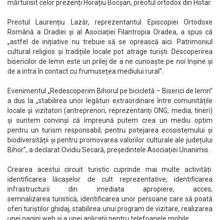
mărturisit celor prezenți Horațiu Bocșan, preotul ortodox din Hotar.
Preotul Laurențiu Lazăr, reprezentantul Episcopiei Ortodoxe
Română a Oradiei și al Asociației Filantropia Oradea, a spus că
„astfel de inițiative nu trebuie să se oprească aici. Patrimoniul
cultural religios și tradițiile locale pot atrage turiști. Descoperirea
bisericilor de lemn este un prilej de a ne cunoaște pe noi înșine și
de a intra în contact cu frumusețea mediului rural”.
Evenimentul „Redescoperim Bihorul pe bicicletă – Biserici de lemn”
a dus la „stabilirea unor legături extraordinare între comunitățile
locale și vizitatori (antreprenori, reprezentanți ONG, media, tineri)
și suntem convinși că împreună putem crea un mediu optim
pentru un turism responsabil, pentru potejarea ecosistemului și
biodiversității și pentru promovarea valorilor culturale ale județului
Bihor”, a declarat Ovidiu Secară, președintele Asociației Unanimis.
Crearea acestui circuit turistic cuprinde mai multe activități:
identificarea lăcașelor de cult reprezentative, identificarea
infrastructurii din imediata apropiere, acces,
semnalizarea turistică, identificarea unor persoane care să poată
oferi turiștilor ghidaj, stabilirea unui program de vizitare, realizarea
unei pagini web și a unei aplicații pentru telefoanele mobile.