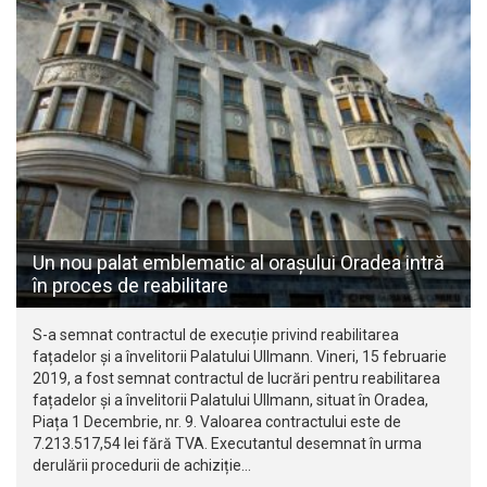
Un nou palat emblematic al orașului Oradea intră
în proces de reabilitare
S-a semnat contractul de execuție privind reabilitarea
fațadelor și a învelitorii Palatului Ullmann. Vineri, 15 februarie
2019, a fost semnat contractul de lucrări pentru reabilitarea
fațadelor și a învelitorii Palatului Ullmann, situat în Oradea,
Piața 1 Decembrie, nr. 9. Valoarea contractului este de
7.213.517,54 lei fără TVA. Executantul desemnat în urma
derulării procedurii de achiziție…