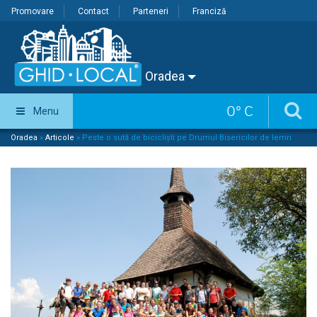
Promovare
Contact
Parteneri
Franciză
Oradea
0
°
C
Menu
Oradea
»
Articole
»
Peste o sută de bicicliști pe Drumul Bisericilor de lemn