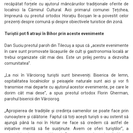
recăpătat forțele cu ajutorul mâncărurilor tradiționale oferite de
localnici la Căminul Cultural. Aici primarul comunei Țețchea,
împreună cu preotul ortodox Horațiu Bocșan le-a povestit celor
prezenți despre comună și despre obiectivele turistice din zonă.
Turiștii pot fi atrași în Bihor prin aceste evenimente
Dan Suciu preotul paroh din Tilecuș a spus că „aceste evenimente
în care sunt promovate lăcașurile de cult și gastronomia locală ar
trebui organizate cât mai des. Este un prilej pentru a dezvolta
comunitatea”.
„La noi în Vârciorog turiștii sunt bineveniți. Biserica de lemn,
ospitalitatea localnicilor și peisajele naturale sunt aici și vor fi
transmise mai departe cu ajutorul acestor evenimente, pe care le
dorim cât mai dese”, a spus preotul ortodox Florin Gherman,
parohul bisericii din Vârciorog.
„Apropierea de tradițiile și credința oamenilor se poate face prin
cunoaștere și călătorie. Faptul că toți acești turiști s-au ostenit să
ajungă până la noi în Hotar ne face să credem că astfel de
inițiative merită să fie susținute. Avem ce oferi turiștilor”, a