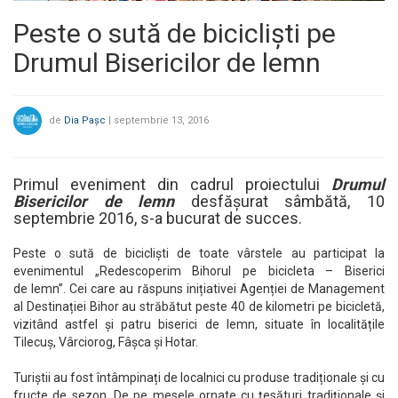
Peste o sută de bicicliști pe
Drumul Bisericilor de lemn
de
Dia Pașc
|
septembrie 13, 2016
Primul eveniment din cadrul proiectului
Drumul
Bisericilor de lemn
desfășurat sâmbătă, 10
septembrie 2016, s-a bucurat de succes.
Peste o sută de bicicliști de toate vârstele au participat la
evenimentul „Redescoperim Bihorul pe bicicleta – Biserici
de lemn”. Cei care au răspuns inițiativei Agenției de Management
al Destinației Bihor au străbătut peste 40 de kilometri pe bicicletă,
vizitând astfel și patru biserici de lemn, situate în localitățile
Tilecuș, Vârciorog, Fâșca și Hotar.
Turiștii au fost întâmpinați de localnici cu produse tradiționale și cu
fructe de sezon. De pe mesele ornate cu țesături tradiționale și