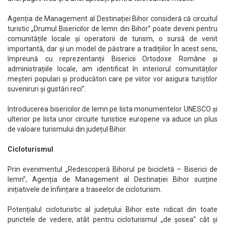
Agenția de Management al Destinației Bihor consideră că circuitul
turistic „Drumul Bisericilor de lemn din Bihor” poate deveni pentru
comunitățile locale și operatorii de turism, o sursă de venit
importantă, dar și un model de păstrare a tradițiilor. În acest sens,
împreună cu reprezentanții Bisericii Ortodoxe Române și
administrațiile locale, am identificat în interiorul comunităților
meșteri populari și producători care pe viitor vor asigura turiștilor
suveniruri și gustări reci”.
Introducerea bisericilor de lemn pe lista monumentelor UNESCO și
ulterior pe lista unor circuite turistice europene va aduce un plus
de valoare turismului din județul Bihor.
Cicloturismul
Prin evenimentul „Redescoperă Bihorul pe bicicletă – Biserici de
lemn”, Agenția de Management al Destinației Bihor susține
inițiativele de înființare a traseelor de cicloturism.
Potențialul cicloturistic al județului Bihor este ridicat din toate
punctele de vedere, atât pentru cicloturismul „de șosea” cât și