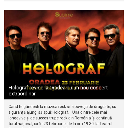
Holograf revine la Oradea cu un nou concert
extraordinar
Când te gândești la muzica rock și la povești de dragoste, cu
siguranță ajungi să spui: Holograf. Una dintre cele mai
longevive și de succes trupe rock din România își continuă
turul național, iar în 23 februarie, de la ora 19.30, la Teatrul