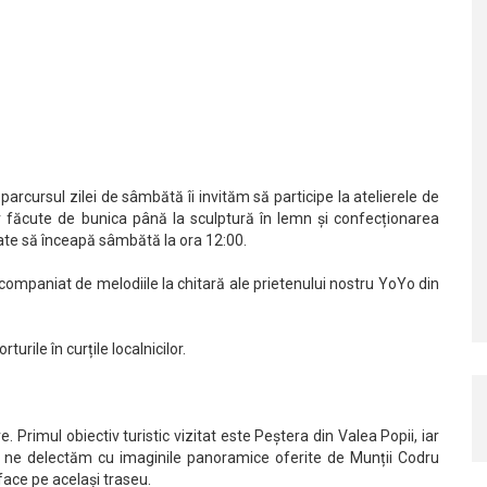
 parcursul zilei de sâmbătă îi invităm să participe la atelierele de
r făcute de bunica până la sculptură în lemn și confecționarea
mate să înceapă sâmbătă la ora 12:00.
ompaniat de melodiile la chitară ale prietenului nostru YoYo din
rile în curțile localnicilor.
 Primul obiectiv turistic vizitat este Peștera din Valea Popii, iar
 ne delectăm cu imaginile panoramice oferite de Munții Codru
face pe același traseu.