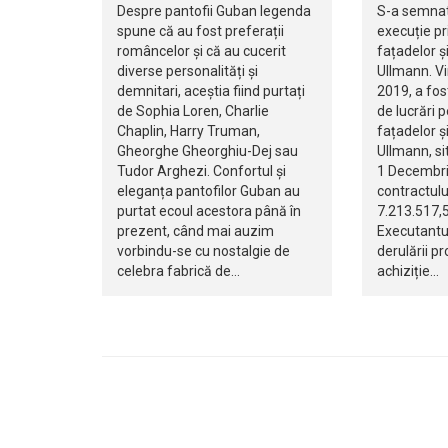
Despre pantofii Guban legenda
S-a semnat
spune că au fost preferații
execuție pr
româncelor și că au cucerit
fațadelor și
diverse personalități și
Ullmann. Vi
demnitari, aceștia fiind purtați
2019, a fo
de Sophia Loren, Charlie
de lucrări 
Chaplin, Harry Truman,
fațadelor și
Gheorghe Gheorghiu-Dej sau
Ullmann, si
Tudor Arghezi. Confortul și
1 Decembrie
eleganța pantofilor Guban au
contractulu
purtat ecoul acestora până în
7.213.517,5
prezent, când mai auzim
Executantu
vorbindu-se cu nostalgie de
derulării pr
celebra fabrică de…
achiziție…