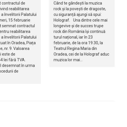
 contractul de
Când te gândești la muzica
ivind reabilitarea
rock și la povești de dragoste,
 a învelitorii Palatului
cu siguranță ajungi să spui:
neri, 15 februarie
Holograf. Una dintre cele mai
st semnat contractul
longevive și de succes trupe
pentru reabilitarea
rock din România își continuă
 a învelitorii Palatului
turul național, iar în 23
tuat în Oradea, Piața
februarie, de la ora 19.30, la
, nr. 9. Valoarea
Teatrul Regina Maria din
i este de
Oradea, cei de la Holograf aduc
4 lei fără TVA.
muzica lor mai…
l desemnat în urma
ocedurii de