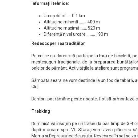
Informații tehnice:
Urcuș dificil ….. 0.1 km
Altitudine minimă …….. 400 m
Altitudine maximă ……. 520 m
Diferență nivel urcare ……… 190 m
Redescoperirea tradițiilor
Pe cei ce nu doresc să participe la tura de bicicletă, pe
meșteșuguri tradiționale: de la prepararea bunătățilo
oalelor de pământ. Activitățile la ateliere sunt progra
Sâmbătă seara ne vom destinde la un foc de tabără, ac
Cluj.
Doritorii pot rămâne peste noapte. Pot să-și monteze cortu
Trekking
Duminică vă însoțim pe un traseu la pas timp de 3-4 ore.
după o urcare spre Vf. Sfaraș vom avea plăcerea să
Moma si Depresiunea Beiușului. Revenirea în sat se va 