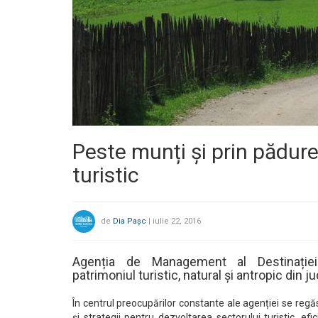
Peste munți și prin pădur
turistic
de
Dia Pașc
|
iulie 22, 2016
Agenția de Management al Destinație
patrimoniul turistic, natural și antropic din ju
În centrul preocupărilor constante ale agenției se regă
și strategii pentru dezvoltarea sectorului turistic, efic