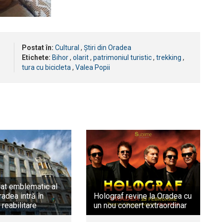
Postat în:
Cultural
,
Știri din Oradea
Etichete:
Bihor
,
olarit
,
patrimoniul turistic
,
trekking
,
tura cu bicicleta
,
Valea Popii
lat emblematic al
radea intră în
Holograf revine la Oradea cu
reabilitare
un nou concert extraordinar