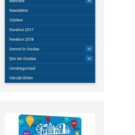
Mâncare
22
Newsletter
Orădeni
Revelion 2017
Revelion 2018
Servicii în Oradea
104
Știri din Oradea
1.127
Uncategorized
Vânzări Bilete