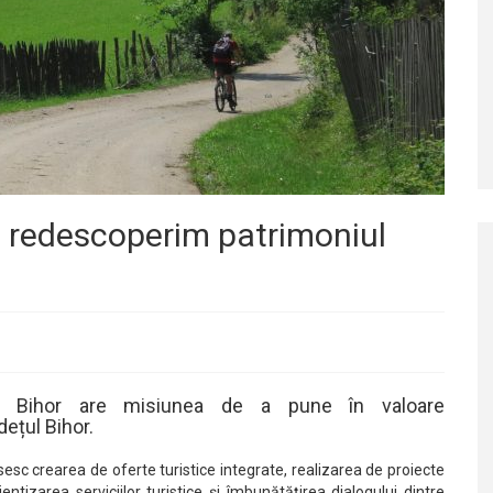
e redescoperim patrimoniul
i Bihor are misiunea de a pune în valoare
dețul Bihor.
sesc crearea de oferte turistice integrate, realizarea de proiecte
ientizarea serviciilor turistice și îmbunătățirea dialogului dintre