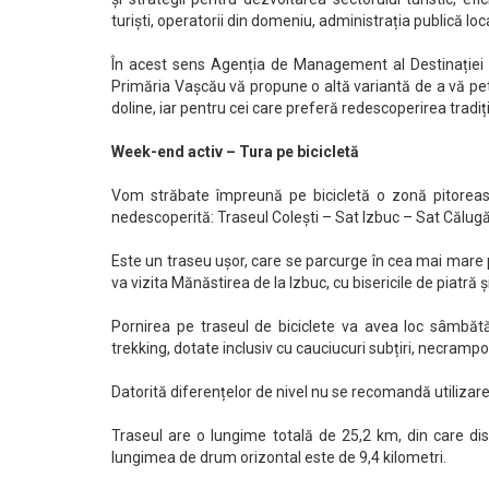
turiști, operatorii din domeniu, administrația publică loc
În acest sens Agenția de Management al Destinației
Primăria Vașcău vă propune o altă variantă de a vă pet
doline, iar pentru cei care preferă redescoperirea tradiț
Week-end activ – Tura pe bicicletă
Vom străbate împreună pe bicicletă o zonă pitoreas
nedescoperită: Traseul Colești – Sat Izbuc – Sat Călugăr
Este un traseu ușor, care se parcurge în cea mai mare pa
va vizita Mănăstirea de la Izbuc, cu bisericile de piatră ș
Pornirea pe traseul de biciclete va avea loc sâmbătă
trekking, dotate inclusiv cu cauciucuri subțiri, necramp
Datorită diferențelor de nivel nu se recomandă utilizarea
Traseul are o lungime totală de 25,2 km, din care dis
lungimea de drum orizontal este de 9,4 kilometri.