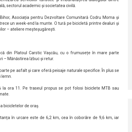
ală, sectorul academic și societatea civilă.
 Bihor, Asociația pentru Dezvoltare Comunitară Codru Moma și
rece un week-end la munte. O tură pe bicicletă printre dealuri și
iilor – ateliere meșteșugărești.
că din Platoul Carstic Vașcău, cu o frumusețe în mare parte
i – Mănăstirea Izbuc şi retur.
rte pe asfalt și care oferă peisaje naturale specifice. În plus se
i lemn.
 la ora 11. Pe traseul propus se pot folosi biciclete MTB sau
onate.
 bicicletelor de oraș.
tanța în urcare este de 6,2 km, cea în coborâre de 9,6 km, iar