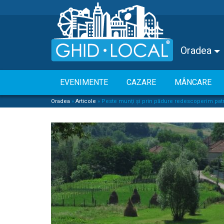
Oradea
EVENIMENTE
CAZARE
MÂNCARE
Oradea
»
Articole
»
Peste munți și prin pădure redescoperim patri