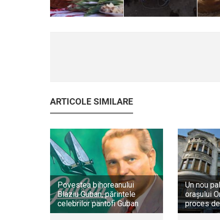
ARTICOLE SIMILARE
Povestea bihoreanului
Un nou pa
Blaziu Guban, părintele
orașului O
celebrilor pantofi Guban
proces de 