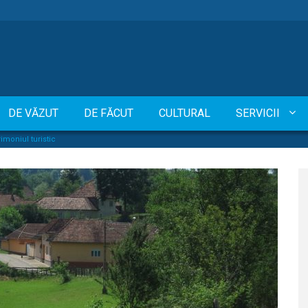
DE VĂZUT
DE FĂCUT
CULTURAL
SERVICII
moniul turistic