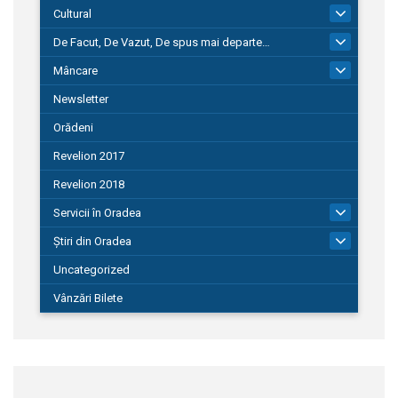
Cultural
101
De Facut, De Vazut, De spus mai departe…
580
Mâncare
22
Newsletter
Orădeni
Revelion 2017
Revelion 2018
Servicii în Oradea
104
Știri din Oradea
1.127
Uncategorized
Vânzări Bilete