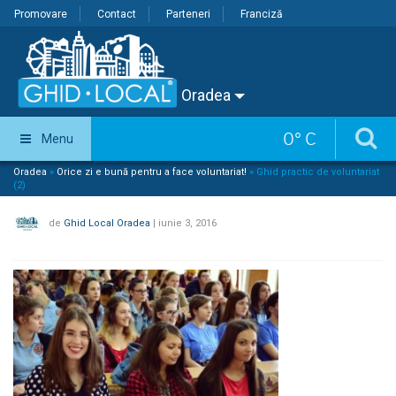
Promovare
Contact
Parteneri
Franciză
Oradea
0
°
C
Menu
Oradea
»
Orice zi e bună pentru a face voluntariat!
»
Ghid practic de voluntariat
(2)
de
Ghid Local Oradea
|
iunie 3, 2016