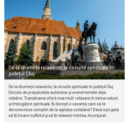
De la drumeții relaxante, la circuite spirituale în
județul Cluj
De la drumeții relaxante, la circuite spirituale în județul Cluj
Dincolo de preparatele autentice și evenimentele deja
celebre, Transilvania oferă mai mult: relaxare în inima naturii
și îmbogățire spirituală. Îți dorești o vacanță care să te
deconecteze complet de la agitația cotidiană? Dacă ești gata
să îți încarci sufletul și să îți relaxezi mintea, înconjurat…