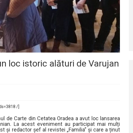
un loc istoric alături de Varujan
ds=3818 /]
onul de Carte din Cetatea Oradea a avut loc lansarea
ian. La acest eveniment au participat mai mulți
t și redactor șef al revistei „Familia” și care a ținut