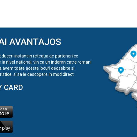
AI AVANTAJOS
reduceri instant in reteaua de parteneri ce
e la nivel national, vin ca un indemn catre romani
a avem toate aceste locuri deosebite si
istice, si sa le descopere in mod direct.
Y CARD