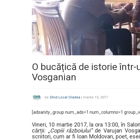
O bucățică de istorie într-
Vosganian
de
Ghid Local Oradea
|
martie 15, 2017
[adsanity_group num_ads=1 num_columns=1 group_i
Vineri, 10 martie 2017, la ora 13:00, în Sal
cărții: „
Copiii războiului”
de Varujan Vosgan
scriitori, cum ar fi Ioan Moldovan, poet, eseis