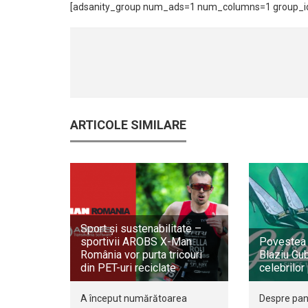
[adsanity_group num_ads=1 num_columns=1 group_id
ARTICOLE SIMILARE
Sport și sustenabilitate –
sportivii AROBS X-Man
Povestea 
România vor purta tricouri
Blaziu Gub
din PET-uri reciclate
celebrilor
A început numărătoarea
Despre pan