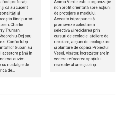
 fost preferații
Anima Verde este o organizație
și că au cucerit
non profit orientată spre acțiuni
onalități și
de protejare a mediului.
ceștia fiind purtați
Aceasta își propune să
oren, Charlie
promoveze colectarea
arry Truman,
selectivă și reciclarea prin
heorghiu-Dej sau
cursuri de ecologie, ateliere de
zi. Confortul și
reciclare, acțiuni de ecologizare
antofilor Guban au
și plantare de copaci. Proiectul
l acestora până în
Vesel, Visător, Încrezător are în
ând mai auzim
vedere refacerea spațiului
 cu nostalgie de
recreativ al unei școlii și…
brică de…