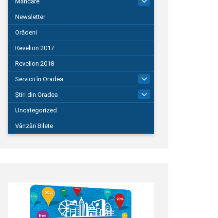
Mâncare
22
Newsletter
Orădeni
Revelion 2017
Revelion 2018
Servicii în Oradea
104
Știri din Oradea
1.127
Uncategorized
Vânzări Bilete