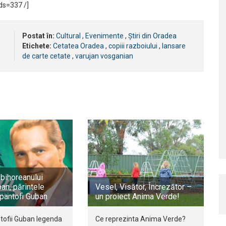
s=337 /]
Postat în:
Cultural
,
Evenimente
,
Știri din Oradea
Etichete:
Cetatea Oradea
,
copiii razboiului
,
lansare
de carte cetate
,
varujan vosganian
bihoreanului
an, părintele
Vesel, Visător, Încrezător –
 pantofi Guban
un proiect Anima Verde!
tofii Guban legenda
Ce reprezinta Anima Verde?