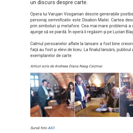
un discurs despre carte.
Opera lui Varujan Vosganian descrie generațiile postbel
personaj semnificativ este Disalion Matei. Cartea des
prin simboluri și metafore. Cea mai mare problemă a um
ajunge să se piardă. În operă îi regăsim și pe Lucian Bla
Calmul persoanelor aflate la lansare a fost bine creio
față au fost și elevi de liceu. La finalul lansării, public
exemplarelor de carte.
Articol scris de Andreea Diana Neag Csizmar.
Sursă foto
AICI