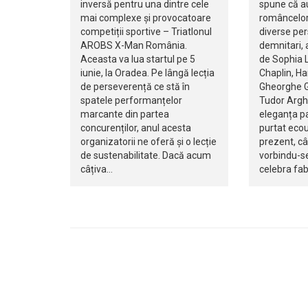
inversă pentru una dintre cele
spune că au
mai complexe și provocatoare
româncelor 
competiții sportive – Triatlonul
diverse pers
AROBS X-Man România.
demnitari, a
Aceasta va lua startul pe 5
de Sophia L
iunie, la Oradea. Pe lângă lecția
Chaplin, H
de perseverență ce stă în
Gheorghe G
spatele performanțelor
Tudor Arghe
marcante din partea
eleganța p
concurenților, anul acesta
purtat ecou
organizatorii ne oferă și o lecție
prezent, c
de sustenabilitate. Dacă acum
vorbindu-se
câțiva…
celebra fa