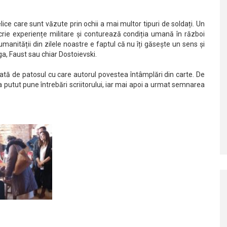
ice care sunt văzute prin ochii a mai multor tipuri de soldați. Un
crie experiențe militare și conturează condiția umană în război
anității din zilele noastre e faptul că nu îți găsește un sens și
ga, Faust sau chiar Dostoievski.
nată de patosul cu care autorul povestea întâmplări din carte. De
ul a putut pune întrebări scriitorului, iar mai apoi a urmat semnarea