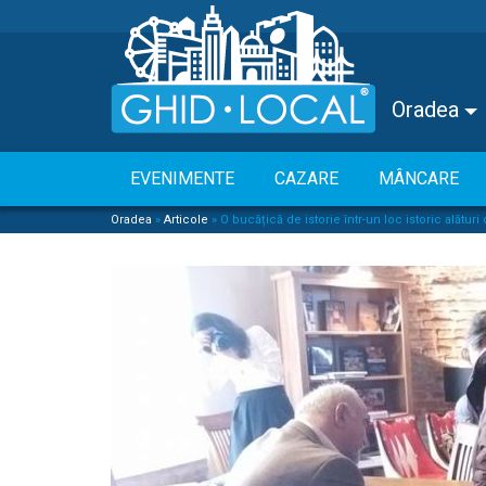
Oradea
EVENIMENTE
CAZARE
MÂNCARE
Oradea
»
Articole
»
O bucățică de istorie într-un loc istoric alătu