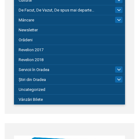
Cultural
De Facut, De Vazut, De spus mai departe…
580
Mâncare
22
Newsletter
Orădeni
Revelion 2017
Revelion 2018
Servicii în Oradea
104
Știri din Oradea
1.127
Uncategorized
Vânzări Bilete