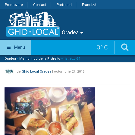
Promovare
Contact
Parteneri
Franciză
Oradea
0
°
C
Menu
Oradea
»
Meniul nou de la Ristretto
»
ristretto-34
de
Ghid Local Oradea
|
octombrie 27, 2016