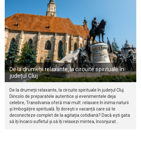
De la drumeții relaxante, la circuite spirituale în
județul Cluj
De la drumeții relaxante, la circuite spirituale în județul Cluj
Dincolo de preparatele autentice și evenimentele deja
celebre, Transilvania oferă mai mult: relaxare în inima naturii
și îmbogățire spirituală. Îți dorești o vacanță care să te
deconecteze complet de la agitația cotidiană? Dacă ești gata
să îți încarci sufletul și să îți relaxezi mintea, înconjurat…