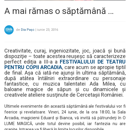
A mai rămas o săptămână …
de
Dia Pașc
|
iunie 23, 2016
Creativitate, curaj, ingeniozitate, joc, joacă şi bună
dispoziţie – toate acestea reuşeşc să caracterizeze
perfect ediţia a III-a a
FESTIVALULUI DE TEATRU
PENTRU COPII ARCADIA
, care acum se apropie tiptil
de final. Aşa că iată-ne ajunşi în ultima săptămână,
după atâtea întâlniri extraordinare cu personaje
fantastice, cu muzica talentatei Ada Milea, cu
baloane magice de săpun şi cu dinamicele şi
creativele ateliere susţinute de Cercetaşii României.
Ultimele evenimente din această săptămână ale festivalului vor fi
feerice şi revelatoare. Vineri, 24 iunie, de la ora 18:00, la Sala
Arcadia, magicienii Eduard şi Bianca, vă invită să pătrundeţi în O
LUME MAGICĂ, unde totul devine posibil, iar fantezia nu are
graniţe. Intrarea va fi liberă în limita locurilor disponibile.