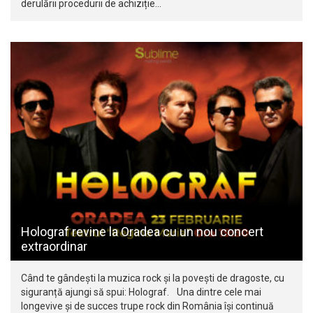
derulării procedurii de achiziție…
Holograf revine la Oradea cu un nou concert
extraordinar
Când te gândești la muzica rock și la povești de dragoste, cu
siguranță ajungi să spui: Holograf. Una dintre cele mai
longevive și de succes trupe rock din România își continuă