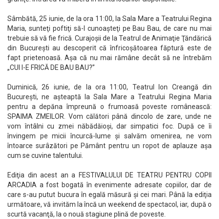
Sâmbătă, 25 iunie, de la ora 11:00, la Sala Mare a Teatrului Regina
Maria, sunteţi poftiţi să-l cunoaşteţi pe Bau Bau, de care nu mai
trebuie să vă fie frică. Curajoşii de la Teatrul de Animaţie Ţăndărică
din Bucureşti au descoperit că înfricoşătoarea făptură este de
fapt prietenoasă. Aşa că nu mai rămâne decât să ne întrebăm
„CUI I-E FRICĂ DE BAU BAU?”
Duminică, 26 iunie, de la ora 11:00, Teatrul Ion Creangă din
Bucureşti, ne aşteaptă la Sala Mare a Teatrului Regina Maria
pentru a depăna împreună o frumoasă poveste românească:
SPAIMA ZMEILOR. Vom călători până dincolo de zare, unde ne
vom întâlni cu zmei năbădăioşi, dar simpatici foc. După ce îi
învingem pe micii încurcă-lume şi salvăm omenirea, ne vom
întoarce surâzători pe Pământ pentru un ropot de aplauze aşa
cum se cuvine talentului.
Ediţia din acest an a FESTIVALULUI DE TEATRU PENTRU COPII
ARCADIA a fost bogată în evenimente adresate copiilor, dar de
care s-au putut bucura în egală măsură şi cei mari. Până la ediţia
următoare, vă invităm la încă un weekend de spectacol, iar, după o
scurtă vacanţă, la o nouă stagiune plină de poveste.