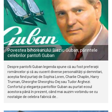
Povestea bihoreanului Blaziu Guban, părintele
celebrilor pantofi Guban
Despre pantofii Guban legenda spune că au fost preferații
româncelor și că au cucerit diverse personalități și demnitari,
aceștia fiind purtați de Sophia Loren, Charlie Chaplin, Harry
Truman, Gheorghe Gheorghiu-Dej sau Tudor Arghezi.
Confortul și eleganța pantofilor Guban au purtat ecoul
acestora până în prezent, când mai auzim vorbindu-se cu
nostalgie de celebra fabrică de…