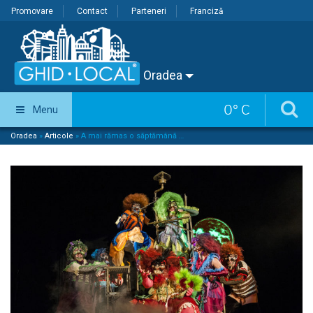
Promovare
Contact
Parteneri
Franciză
Oradea
0
°
C
Menu
Oradea
»
Articole
»
A mai rămas o săptămână …