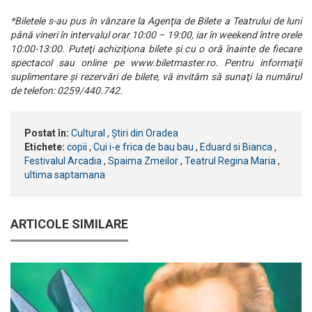
*Biletele s-au pus în vânzare la Agenţia de Bilete a Teatrului de luni
până vineri în intervalul orar 10:00 – 19:00, iar în weekend între orele
10:00-13:00. Puteţi achiziţiona bilete şi cu o oră înainte de fiecare
spectacol sau online pe www.biletmaster.ro. Pentru informaţii
suplimentare şi rezervări de bilete, vă invităm să sunaţi la numărul
de telefon: 0259/440.742.
Postat în:
Cultural
,
Știri din Oradea
Etichete:
copii
,
Cui i-e frica de bau bau
,
Eduard si Bianca
,
Festivalul Arcadia
,
Spaima Zmeilor
,
Teatrul Regina Maria
,
ultima saptamana
ARTICOLE SIMILARE