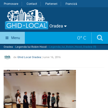
Promovare
Contact
Parteneri
Franciză
Oradea
0
°
C
Menu
Oradea
»
Legenda lui Robin Hood
»
Legenda_lui_Robin_Hood_Oradea (9)
de
Ghid Local Oradea
|
iunie 16, 2016