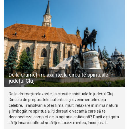
De la drumeții relaxante, la circuite spirituale în
județul Cluj
De la drumeții relaxante, la circuite spirituale în județul Cluj
Dincolo de preparatele autentice și evenimentele deja
celebre, Transilvania oferă mai mult: relaxare în inima naturii
și îmbogățire spirituală. Îți dorești o vacanță care să te
deconecteze complet de la agitația cotidiană? Dacă ești gata
să îți încarci sufletul și să îți relaxezi mintea, înconjurat…