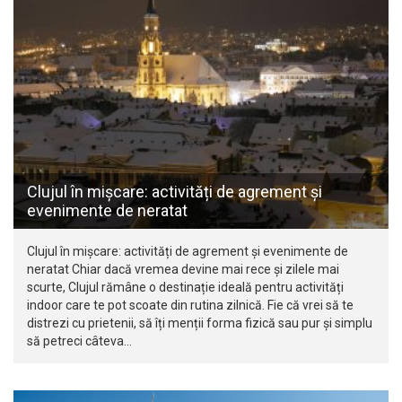
Clujul în mișcare: activități de agrement și
evenimente de neratat
Clujul în mișcare: activități de agrement și evenimente de
neratat Chiar dacă vremea devine mai rece și zilele mai
scurte, Clujul rămâne o destinație ideală pentru activități
indoor care te pot scoate din rutina zilnică. Fie că vrei să te
distrezi cu prietenii, să îți menții forma fizică sau pur și simplu
să petreci câteva…