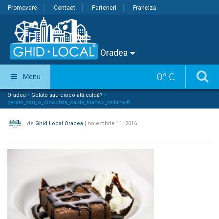
Promovare
Contact
Parteneri
Franciză
Oradea
0
°
C
Menu
Oradea
»
Gelato sau ciocolată caldă?
»
gelato_sau_o_ciocolata_calda_bianco_milano-8
de
Ghid Local Oradea
|
noiembrie 11, 2016