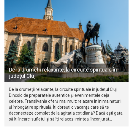
De la drumeții relaxante, la circuite spirituale în
județul Cluj
De la drumeții relaxante, la circuite spirituale în județul Cluj
Dincolo de preparatele autentice și evenimentele deja
celebre, Transilvania oferă mai mult: relaxare în inima naturii
și îmbogățire spirituală. Îți dorești o vacanță care să te
deconecteze complet de la agitația cotidiană? Dacă ești gata
să îți încarci sufletul și să îți relaxezi mintea, înconjurat…