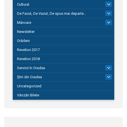
Cultural
101
De Facut, De Vazut, De spus mai departe…
580
Mâncare
22
Newsletter
Orădeni
Revelion 2017
Revelion 2018
Servicii în Oradea
104
Știri din Oradea
1.127
Uncategorized
Vânzări Bilete