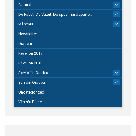
Cultural
101
De Facut, De Vazut, De spus mai departe…
580
Mâncare
22
Newsletter
Orădeni
Revelion 2017
Revelion 2018
Servicii în Oradea
104
Știri din Oradea
1.127
Uncategorized
Vânzări Bilete