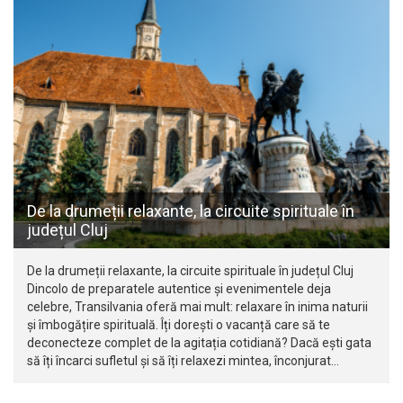
De la drumeții relaxante, la circuite spirituale în
județul Cluj
De la drumeții relaxante, la circuite spirituale în județul Cluj
Dincolo de preparatele autentice și evenimentele deja
celebre, Transilvania oferă mai mult: relaxare în inima naturii
și îmbogățire spirituală. Îți dorești o vacanță care să te
deconecteze complet de la agitația cotidiană? Dacă ești gata
să îți încarci sufletul și să îți relaxezi mintea, înconjurat…