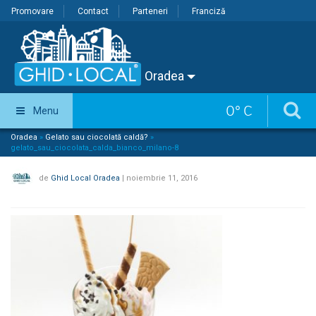
Promovare
Contact
Parteneri
Franciză
Oradea
0
°
C
Menu
Oradea
»
Gelato sau ciocolată caldă?
»
gelato_sau_ciocolata_calda_bianco_milano-8
de
Ghid Local Oradea
|
noiembrie 11, 2016