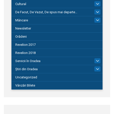
Cultural
101
De Facut, De Vazut, De spus mai departe…
580
Mâncare
22
Newsletter
Orădeni
Revelion 2017
Revelion 2018
Servicii în Oradea
104
Știri din Oradea
1.127
Uncategorized
Vânzări Bilete