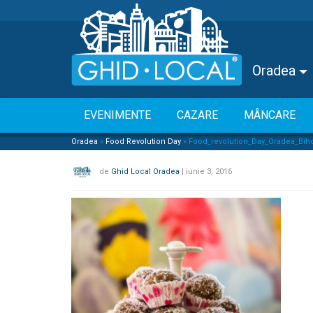
Oradea
EVENIMENTE
CAZARE
MÂNCARE
Oradea
»
Food Revolution Day
»
Food_revolution_Day_Oradea_Biho
de
Ghid Local Oradea
|
iunie 3, 2016