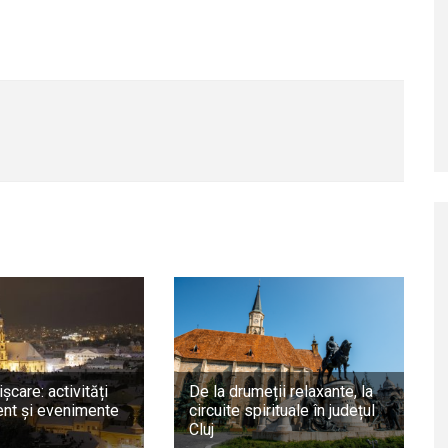
ișcare: activități
De la drumeții relaxante, la
nt și evenimente
circuite spirituale în județul
Cluj