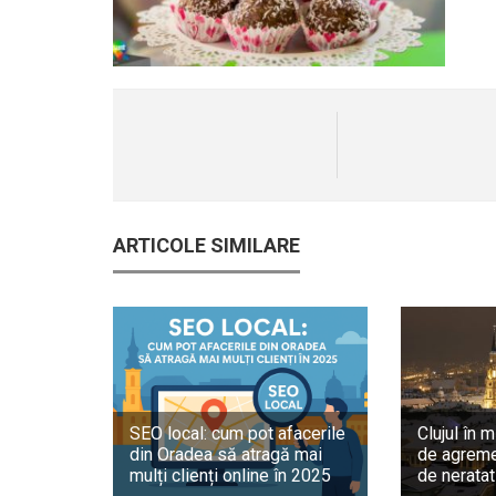
ARTICOLE SIMILARE
SEO local: cum pot afacerile
Clujul în m
din Oradea să atragă mai
de agreme
mulți clienți online în 2025
de neratat