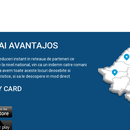
AI AVANTAJOS
reduceri instant in reteaua de parteneri ce
e la nivel national, vin ca un indemn catre romani
a avem toate aceste locuri deosebite si
istice, si sa le descopere in mod direct.
Y CARD