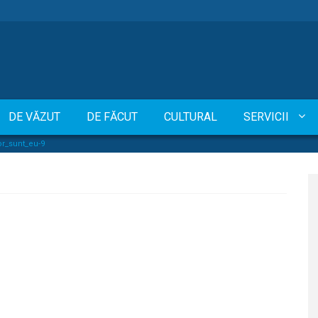
DE VĂZUT
DE FĂCUT
CULTURAL
SERVICII
r_sunt_eu-9