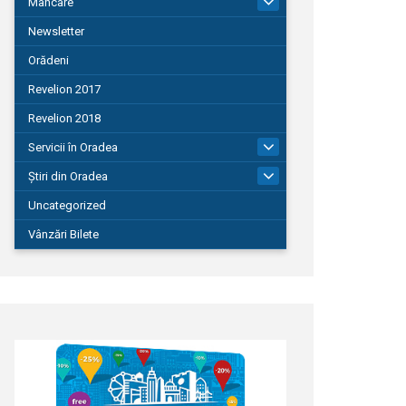
Mâncare
22
Newsletter
Orădeni
Revelion 2017
Revelion 2018
Servicii în Oradea
104
Știri din Oradea
1.127
Uncategorized
Vânzări Bilete