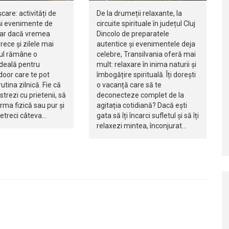
șcare: activități de
De la drumeții relaxante, la
i evenimente de
circuite spirituale în județul Cluj
iar dacă vremea
Dincolo de preparatele
rece și zilele mai
autentice și evenimentele deja
jul rămâne o
celebre, Transilvania oferă mai
ideală pentru
mult: relaxare în inima naturii și
ndoor care te pot
îmbogățire spirituală. Îți dorești
utina zilnică. Fie că
o vacanță care să te
istrezi cu prietenii, să
deconecteze complet de la
orma fizică sau pur și
agitația cotidiană? Dacă ești
petreci câteva…
gata să îți încarci sufletul și să îți
relaxezi mintea, înconjurat…