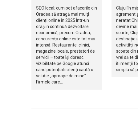
SEO local: cum pot afacerile din
Clujul în mi
Oradea să atragă mai mulți
agrement ș
clienți online în 2025 Într-un
neratat Ch
oraș în continuă dezvoltare
devine mai 
economică, precum Oradea,
scurte, Clu
concurența online este tot mai
destinație 
intensă. Restaurante, clinici,
activități i
magazine locale, prestatori de
scoate din r
servicii – toate își doresc
vrei să te d
vizibilitate pe Google atunci
îți menții f
când potențialii clienți caută o
simplu să 
soluție „aproape de mine”.
Firmele care…