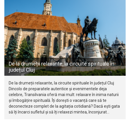
De la drumeții relaxante, la circuite spirituale în
județul Cluj
De la drumeții relaxante, la circuite spirituale în județul Cluj
Dincolo de preparatele autentice și evenimentele deja
celebre, Transilvania oferă mai mult: relaxare în inima naturii
și îmbogățire spirituală. Îți dorești o vacanță care să te
deconecteze complet de la agitația cotidiană? Dacă ești gata
să îți încarci sufletul și să îți relaxezi mintea, înconjurat…