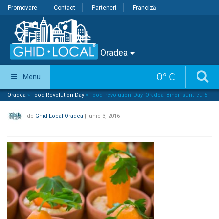
Promovare
Contact
Parteneri
Franciză
Oradea
0
°
C
Menu
Oradea
»
Food Revolution Day
»
Food_revolution_Day_Oradea_Bihor_sunt_eu-5
de
Ghid Local Oradea
|
iunie 3, 2016