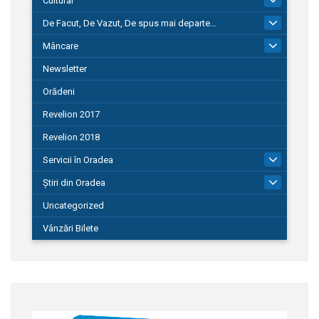
Cultural
De Facut, De Vazut, De spus mai departe…
580
Mâncare
22
Newsletter
Orădeni
Revelion 2017
Revelion 2018
Servicii în Oradea
104
Știri din Oradea
1.127
Uncategorized
Vânzări Bilete