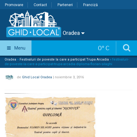
Promovare
Contact
Parteneri
Franciză
Oradea
0
°
C
Menu
Oradea
»
Festivaluri de poveste la care a participat Trupa Arcadia
»
festivaluri-
de-poveste-la-care-a-participat-trupa-arcadia-diploma-florian-silaghi
de
Ghid Local Oradea
|
noiembrie 3, 2016