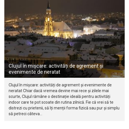
Clujul în mișcare: activități de agrement și
evenimente de neratat
Clujul în mișcare: activități de agrement și evenimente de
neratat Chiar dacă vremea devine mai rece și zilele mai
scurte, Clujul rămâne o destinație ideală pentru activități
indoor care te pot scoate din rutina zilnică. Fie că vrei să te
distrezi cu prietenii, să îți menții forma fizică sau pur și simplu
să petreci câteva…