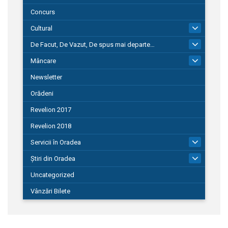
Concurs
Cultural
101
De Facut, De Vazut, De spus mai departe…
580
Mâncare
22
Newsletter
Orădeni
Revelion 2017
Revelion 2018
Servicii în Oradea
104
Știri din Oradea
1.127
Uncategorized
Vânzări Bilete