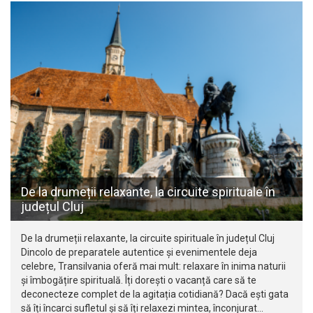
De la drumeții relaxante, la circuite spirituale în
județul Cluj
De la drumeții relaxante, la circuite spirituale în județul Cluj
Dincolo de preparatele autentice și evenimentele deja
celebre, Transilvania oferă mai mult: relaxare în inima naturii
și îmbogățire spirituală. Îți dorești o vacanță care să te
deconecteze complet de la agitația cotidiană? Dacă ești gata
să îți încarci sufletul și să îți relaxezi mintea, înconjurat…