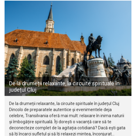
De la drumeții relaxante, la circuite spirituale în
județul Cluj
De la drumeții relaxante, la circuite spirituale în județul Cluj
Dincolo de preparatele autentice și evenimentele deja
celebre, Transilvania oferă mai mult: relaxare în inima naturii
și îmbogățire spirituală. Îți dorești o vacanță care să te
deconecteze complet de la agitația cotidiană? Dacă ești gata
să îți încarci sufletul și să îți relaxezi mintea, înconjurat…