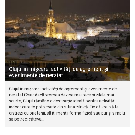
Clujul în mișcare: activități de agrement și
evenimente de neratat
Clujul în mișcare: activități de agrement și evenimente de
neratat Chiar dacă vremea devine mai rece și zilele mai
scurte, Clujul rămâne o destinație ideală pentru activități
indoor care te pot scoate din rutina zilnică. Fie că vrei să te
distrezi cu prietenii, să îți menții forma fizică sau pur și simplu
să petreci câteva…