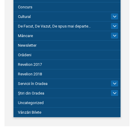
Concurs
Cultural
101
De Facut, De Vazut, De spus mai departe…
580
Mâncare
22
Newsletter
Orădeni
Revelion 2017
Revelion 2018
Servicii în Oradea
104
Știri din Oradea
1.127
Uncategorized
Vânzări Bilete