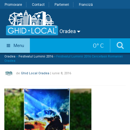
Promovare
Contact
Parteneri
Franciză
Oradea
0
°
C
Menu
Oradea
»
Festivalul Luminii 2016
»
Festivalul Luminii 2016 Cercetasii Romaniei
Oradea
de
Ghid Local Oradea
|
iunie 8, 2016