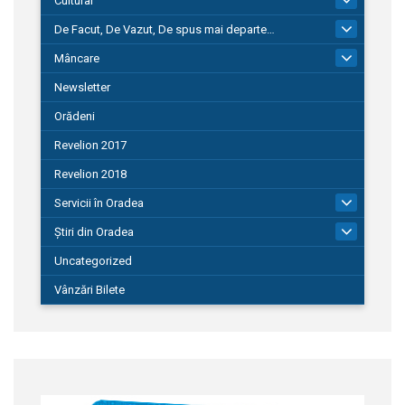
Cultural
De Facut, De Vazut, De spus mai departe…
580
Mâncare
22
Newsletter
Orădeni
Revelion 2017
Revelion 2018
Servicii în Oradea
104
Știri din Oradea
1.127
Uncategorized
Vânzări Bilete