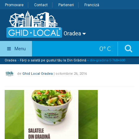
Promovare
Contact
Parteneri
Franciză
Oradea
0
°
C
Menu
Oradea
»
Fă-ți o salată pe gustul tău la Din Grădină
»
din-gradina-5-768×600
de
Ghid Local Oradea
|
octombrie 26, 2016