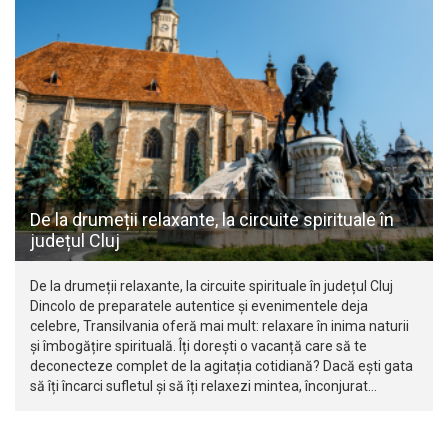
De la drumeții relaxante, la circuite spirituale în
județul Cluj
De la drumeții relaxante, la circuite spirituale în județul Cluj
Dincolo de preparatele autentice și evenimentele deja
celebre, Transilvania oferă mai mult: relaxare în inima naturii
și îmbogățire spirituală. Îți dorești o vacanță care să te
deconecteze complet de la agitația cotidiană? Dacă ești gata
să îți încarci sufletul și să îți relaxezi mintea, înconjurat…