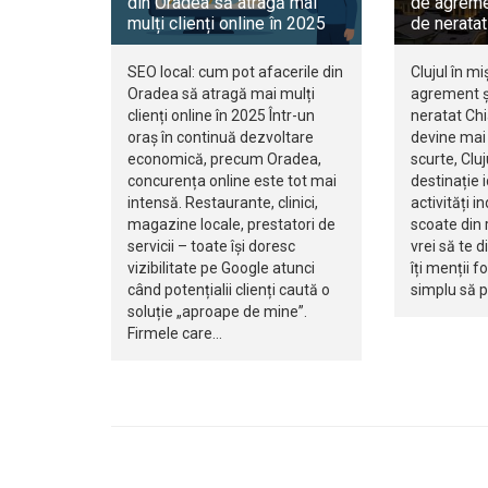
din Oradea să atragă mai
de agreme
mulți clienți online în 2025
de neratat
SEO local: cum pot afacerile din
Clujul în mi
Oradea să atragă mai mulți
agrement ș
clienți online în 2025 Într-un
neratat Ch
oraș în continuă dezvoltare
devine mai 
economică, precum Oradea,
scurte, Clu
concurența online este tot mai
destinație 
intensă. Restaurante, clinici,
activități i
magazine locale, prestatori de
scoate din r
servicii – toate își doresc
vrei să te d
vizibilitate pe Google atunci
îți menții f
când potențialii clienți caută o
simplu să 
soluție „aproape de mine”.
Firmele care…