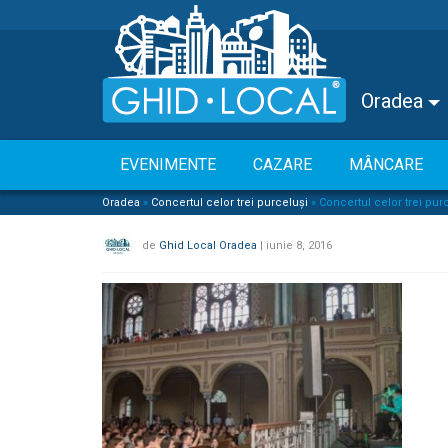
Oradea
EVENIMENTE
CAZARE
MÂNCARE
Oradea
»
Concertul celor trei purceluși
»
Concertul celor trei pu
de
Ghid Local Oradea
|
iunie 8, 2016