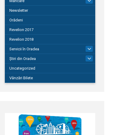
Mâncare
22
Newsletter
Orădeni
Revelion 2017
Revelion 2018
Servicii în Oradea
104
Știri din Oradea
1.127
Uncategorized
Vânzări Bilete