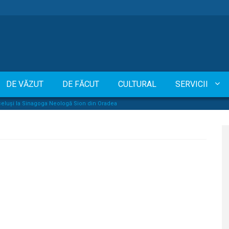
DE VĂZUT
DE FĂCUT
CULTURAL
SERVICII
rceluși la Sinagoga Neologă Sion din Oradea