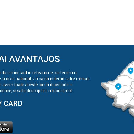
AI AVANTAJOS
reduceri instant in reteaua de parteneri ce
e la nivel national, vin ca un indemn catre romani
a avem toate aceste locuri deosebite si
istice, si sa le descopere in mod direct.
Y CARD