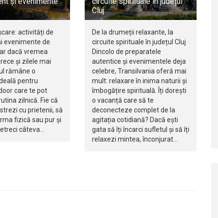
nt și evenimente
circuite spirituale în județul
Cluj
șcare: activități de
De la drumeții relaxante, la
i evenimente de
circuite spirituale în județul Cluj
iar dacă vremea
Dincolo de preparatele
rece și zilele mai
autentice și evenimentele deja
jul rămâne o
celebre, Transilvania oferă mai
ideală pentru
mult: relaxare în inima naturii și
ndoor care te pot
îmbogățire spirituală. Îți dorești
utina zilnică. Fie că
o vacanță care să te
istrezi cu prietenii, să
deconecteze complet de la
orma fizică sau pur și
agitația cotidiană? Dacă ești
petreci câteva…
gata să îți încarci sufletul și să îți
relaxezi mintea, înconjurat…