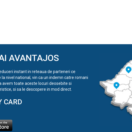
AI AVANTAJOS
reduceri instant in reteaua de parteneri ce
e la nivel national, vin ca un indemn catre romani
a avem toate aceste locuri deosebite si
istice, si sa le descopere in mod direct.
Y CARD