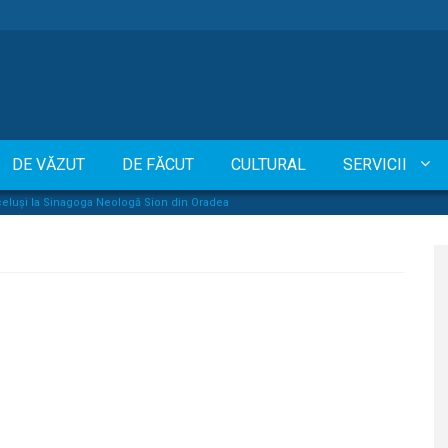
DE VĂZUT
DE FĂCUT
CULTURAL
SERVICII
rceluși la Sinagoga Neologă Sion din Oradea