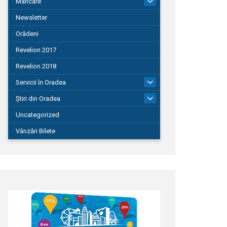
Mâncare
22
Newsletter
Orădeni
Revelion 2017
Revelion 2018
Servicii în Oradea
104
Știri din Oradea
1.127
Uncategorized
Vânzări Bilete