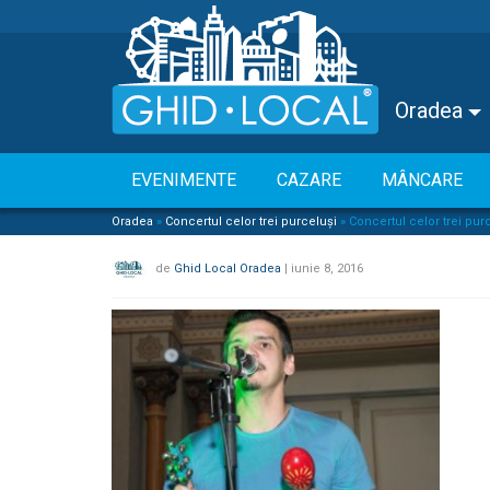
Oradea
EVENIMENTE
CAZARE
MÂNCARE
Oradea
»
Concertul celor trei purceluși
»
Concertul celor trei pu
de
Ghid Local Oradea
|
iunie 8, 2016