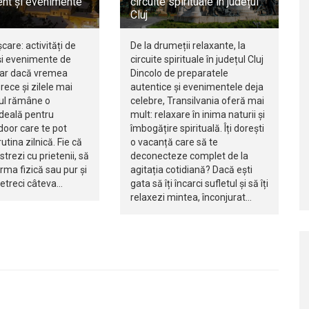
nt și evenimente
circuite spirituale în județul
Cluj
șcare: activități de
De la drumeții relaxante, la
i evenimente de
circuite spirituale în județul Cluj
iar dacă vremea
Dincolo de preparatele
rece și zilele mai
autentice și evenimentele deja
jul rămâne o
celebre, Transilvania oferă mai
ideală pentru
mult: relaxare în inima naturii și
ndoor care te pot
îmbogățire spirituală. Îți dorești
utina zilnică. Fie că
o vacanță care să te
istrezi cu prietenii, să
deconecteze complet de la
orma fizică sau pur și
agitația cotidiană? Dacă ești
petreci câteva…
gata să îți încarci sufletul și să îți
relaxezi mintea, înconjurat…