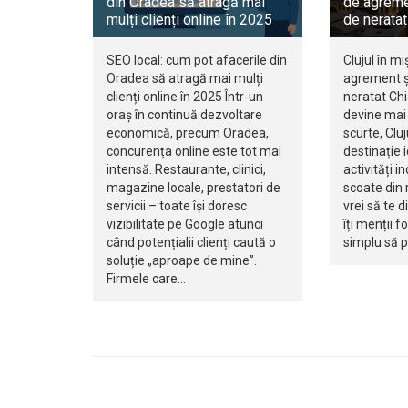
din Oradea să atragă mai
de agreme
mulți clienți online în 2025
de neratat
SEO local: cum pot afacerile din
Clujul în mi
Oradea să atragă mai mulți
agrement ș
clienți online în 2025 Într-un
neratat Ch
oraș în continuă dezvoltare
devine mai 
economică, precum Oradea,
scurte, Clu
concurența online este tot mai
destinație 
intensă. Restaurante, clinici,
activități i
magazine locale, prestatori de
scoate din r
servicii – toate își doresc
vrei să te d
vizibilitate pe Google atunci
îți menții f
când potențialii clienți caută o
simplu să 
soluție „aproape de mine”.
Firmele care…