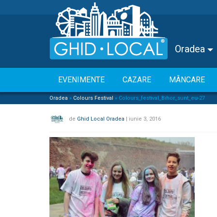
Oradea
EVENIMENTE
CAZARE
MÂNCARE
Oradea
»
Colours Festival
»
Colours_festival_Bihor_sunt_eu-27
de
Ghid Local Oradea
|
iunie 3, 2016