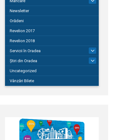
Mâncare
22
Newsletter
Orădeni
Revelion 2017
Revelion 2018
Servicii în Oradea
104
Știri din Oradea
1.127
Uncategorized
Vânzări Bilete