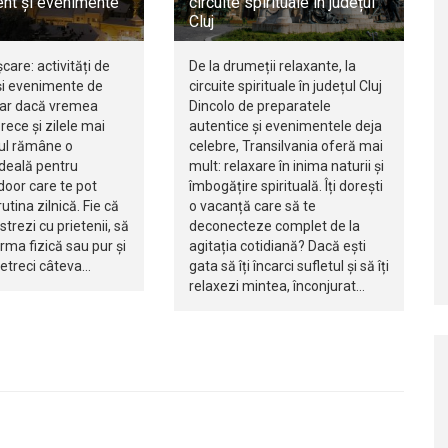
nt și evenimente
circuite spirituale în județul
Cluj
șcare: activități de
De la drumeții relaxante, la
i evenimente de
circuite spirituale în județul Cluj
iar dacă vremea
Dincolo de preparatele
rece și zilele mai
autentice și evenimentele deja
jul rămâne o
celebre, Transilvania oferă mai
ideală pentru
mult: relaxare în inima naturii și
ndoor care te pot
îmbogățire spirituală. Îți dorești
utina zilnică. Fie că
o vacanță care să te
istrezi cu prietenii, să
deconecteze complet de la
orma fizică sau pur și
agitația cotidiană? Dacă ești
petreci câteva…
gata să îți încarci sufletul și să îți
relaxezi mintea, înconjurat…