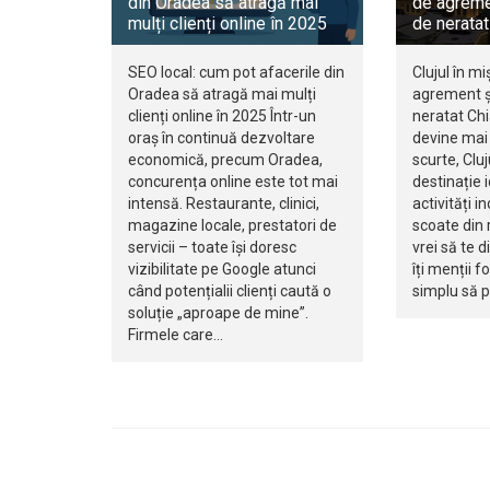
din Oradea să atragă mai
de agreme
mulți clienți online în 2025
de neratat
SEO local: cum pot afacerile din
Clujul în mi
Oradea să atragă mai mulți
agrement ș
clienți online în 2025 Într-un
neratat Ch
oraș în continuă dezvoltare
devine mai 
economică, precum Oradea,
scurte, Clu
concurența online este tot mai
destinație 
intensă. Restaurante, clinici,
activități i
magazine locale, prestatori de
scoate din r
servicii – toate își doresc
vrei să te d
vizibilitate pe Google atunci
îți menții f
când potențialii clienți caută o
simplu să 
soluție „aproape de mine”.
Firmele care…