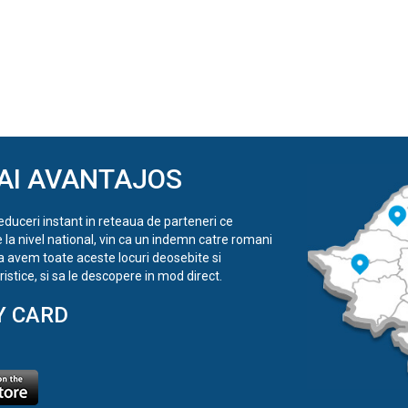
AI AVANTAJOS
reduceri instant in reteaua de parteneri ce
e la nivel national, vin ca un indemn catre romani
a avem toate aceste locuri deosebite si
istice, si sa le descopere in mod direct.
Y CARD