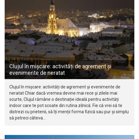
Clujul în mișcare: activități de agrement și
evenimente de neratat
Clujul în mișcare: activități de agrement și evenimente de
neratat Chiar dacă vremea devine mai rece și zilele mai
scurte, Clujul rămâne o destinație ideală pentru activități
indoor care te pot scoate din rutina zilnică. Fie că vrei să te
distrezi cu prietenii, să îți menții forma fizică sau pur și simplu
să petreci câteva…