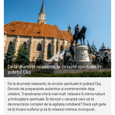
De la drumeții relaxante, la circuite spirituale în
județul Cluj
De la drumeții relaxante, la circuite spirituale în județul Cluj
Dincolo de preparatele autentice și evenimentele deja
celebre, Transilvania oferă mai mult: relaxare în inima naturii
și îmbogățire spirituală. Îți dorești o vacanță care să te
deconecteze complet de la agitația cotidiană? Dacă ești gata
să îți încarci sufletul și să îți relaxezi mintea, înconjurat…