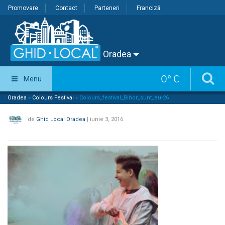
Promovare
Contact
Parteneri
Franciză
Oradea
0
°
C
Menu
Oradea
»
Colours Festival
»
Colours_festival_Bihor_sunt_eu-26
de
Ghid Local Oradea
|
iunie 3, 2016