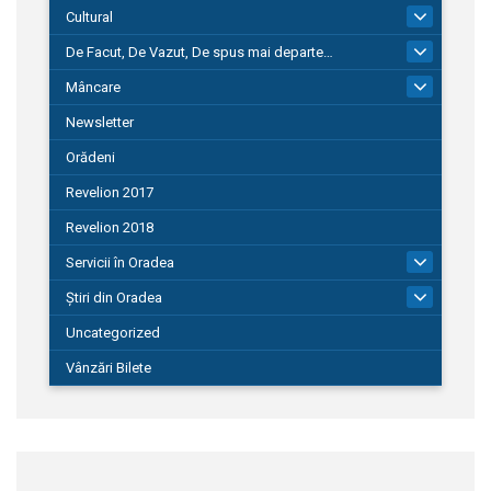
Cultural
101
De Facut, De Vazut, De spus mai departe…
580
Mâncare
22
Newsletter
Orădeni
Revelion 2017
Revelion 2018
Servicii în Oradea
104
Știri din Oradea
1.127
Uncategorized
Vânzări Bilete