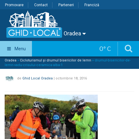
Promovare
Contact
Parteneri
Franciză
Oradea
0
°
C
Menu
Oradea
»
Cicloturismul și drumul bisericilor de lemn
»
drumul-bisericilor-de-
lemn-vadu-crisului-ceramica-alba-1
de
Ghid Local Oradea
|
octombrie 18, 2016