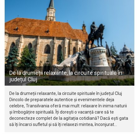
De la drumeții relaxante, la circuite spirituale în
județul Cluj
De la drumeții relaxante, la circuite spirituale în județul Cluj
Dincolo de preparatele autentice și evenimentele deja
celebre, Transilvania oferă mai mult: relaxare în inima naturii
și îmbogățire spirituală. Îți dorești o vacanță care să te
deconecteze complet de la agitația cotidiană? Dacă ești gata
să îți încarci sufletul și să îți relaxezi mintea, înconjurat…