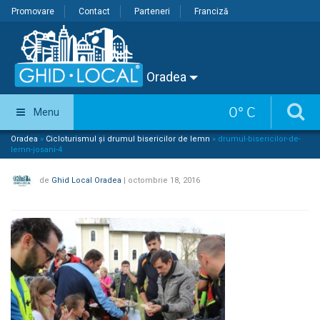
Promovare
Contact
Parteneri
Franciză
Oradea
0
°
C
Menu
Oradea
»
Cicloturismul și drumul bisericilor de lemn
»
drumul-bisericilor-de-
lemn-josani-4
de
Ghid Local Oradea
|
octombrie 18, 2016