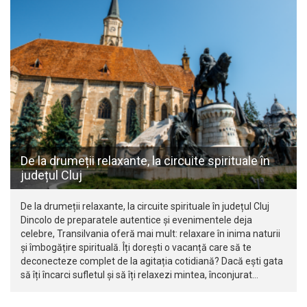
De la drumeții relaxante, la circuite spirituale în
județul Cluj
De la drumeții relaxante, la circuite spirituale în județul Cluj
Dincolo de preparatele autentice și evenimentele deja
celebre, Transilvania oferă mai mult: relaxare în inima naturii
și îmbogățire spirituală. Îți dorești o vacanță care să te
deconecteze complet de la agitația cotidiană? Dacă ești gata
să îți încarci sufletul și să îți relaxezi mintea, înconjurat…