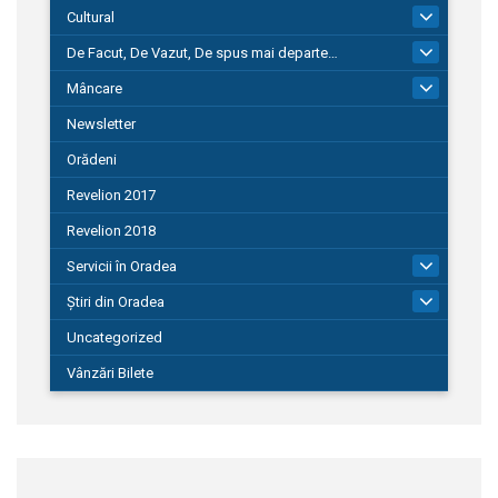
Cultural
101
De Facut, De Vazut, De spus mai departe…
580
Mâncare
22
Newsletter
Orădeni
Revelion 2017
Revelion 2018
Servicii în Oradea
104
Știri din Oradea
1.127
Uncategorized
Vânzări Bilete