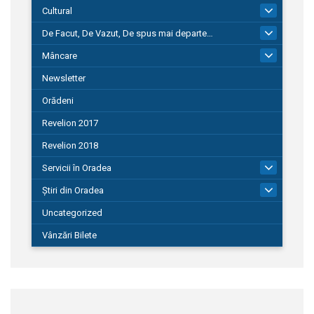
Cultural
101
De Facut, De Vazut, De spus mai departe…
580
Mâncare
22
Newsletter
Orădeni
Revelion 2017
Revelion 2018
Servicii în Oradea
104
Știri din Oradea
1.127
Uncategorized
Vânzări Bilete