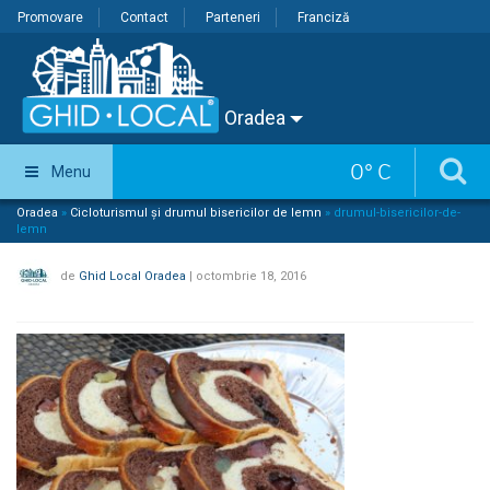
Promovare
Contact
Parteneri
Franciză
Oradea
0
°
C
Menu
Oradea
»
Cicloturismul și drumul bisericilor de lemn
»
drumul-bisericilor-de-
lemn
de
Ghid Local Oradea
|
octombrie 18, 2016