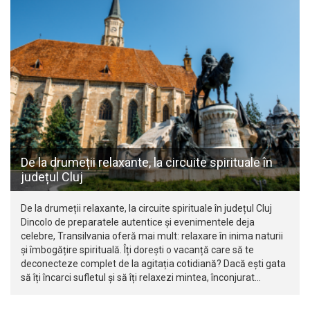
De la drumeții relaxante, la circuite spirituale în
județul Cluj
De la drumeții relaxante, la circuite spirituale în județul Cluj
Dincolo de preparatele autentice și evenimentele deja
celebre, Transilvania oferă mai mult: relaxare în inima naturii
și îmbogățire spirituală. Îți dorești o vacanță care să te
deconecteze complet de la agitația cotidiană? Dacă ești gata
să îți încarci sufletul și să îți relaxezi mintea, înconjurat…