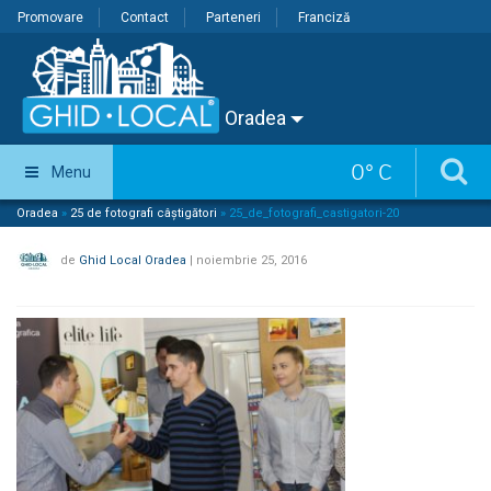
Promovare
Contact
Parteneri
Franciză
Oradea
0
°
C
Menu
Oradea
»
25 de fotografi câștigători
»
25_de_fotografi_castigatori-20
de
Ghid Local Oradea
|
noiembrie 25, 2016