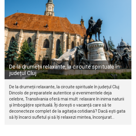
De la drumeții relaxante, la circuite spirituale în
județul Cluj
De la drumeții relaxante, la circuite spirituale în județul Cluj
Dincolo de preparatele autentice și evenimentele deja
celebre, Transilvania oferă mai mult: relaxare în inima naturii
și îmbogățire spirituală. Îți dorești o vacanță care să te
deconecteze complet de la agitația cotidiană? Dacă ești gata
să îți încarci sufletul și să îți relaxezi mintea, înconjurat…