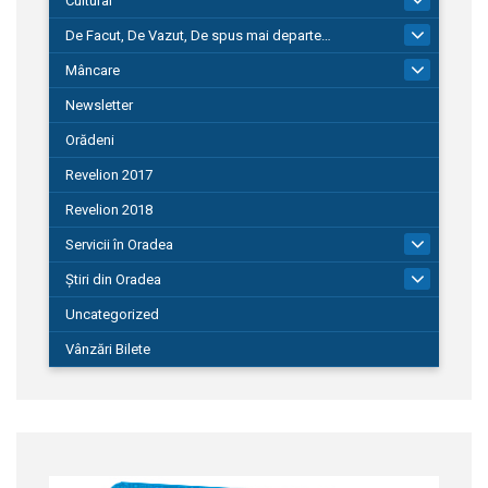
Cultural
De Facut, De Vazut, De spus mai departe…
580
Mâncare
22
Newsletter
Orădeni
Revelion 2017
Revelion 2018
Servicii în Oradea
104
Știri din Oradea
1.127
Uncategorized
Vânzări Bilete