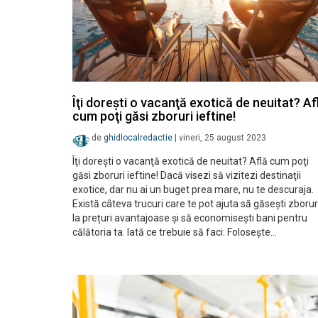
Îţi doreşti o vacanţă exotică de neuitat? Af
cum poţi găsi zboruri ieftine!
de
ghidlocalredactie
|
vineri, 25 august 2023
Îţi doreşti o vacanţă exotică de neuitat? Află cum poţi
găsi zboruri ieftine! Dacă visezi să vizitezi destinaţii
exotice, dar nu ai un buget prea mare, nu te descuraja.
Există câteva trucuri care te pot ajuta să găseşti zborur
la prețuri avantajoase şi să economiseşti bani pentru
călătoria ta. Iată ce trebuie să faci: Foloseşte…