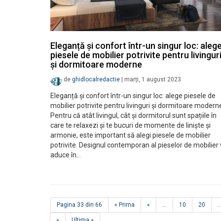
Eleganță și confort într-un singur loc: aleg
piesele de mobilier potrivite pentru livingur
și dormitoare moderne
de
ghidlocalredactie
|
marți, 1 august 2023
Eleganță și confort într-un singur loc: alege piesele de
mobilier potrivite pentru livinguri și dormitoare modern
Pentru că atât livingul, cât și dormitorul sunt spațiile în
care te relaxezi și te bucuri de momente de liniște și
armonie, este important să alegi piesele de mobilier
potrivite. Designul contemporan al pieselor de mobilier
aduce în…
Pagina 33 din 66
« Prima
«
...
10
20
..
»
Ultima »