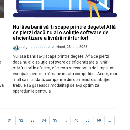
e
Nu lăsa banii să-ți scape printre degete! Află
i
ce pierzi dacă nu ai o soluție software de
eficientizare a livrării mărfurilor!
de
ghidlocalredactie
|
vineri, 28 iulie 2023
Nu lăsa banii să-ți scape printre degete! Află ce pierzi
e
dacă nu ai o soluție software de eficientizare a livrării
mărfurilor! În afaceri, eficiența și economia de timp sunt
esențiale pentru a rămâne în fața competiției. Acum, mai
mult ca niciodată, companiile din domeniul distribuției
 va
trebuie să găsească modalități de a-și optimiza
operațiunile pentru a…
.
31
32
33
34
35
...
40
50
60
...