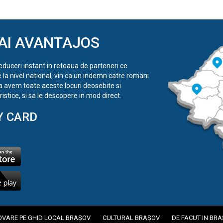
AI AVANTAJOS
reduceri instant in reteaua de parteneri ce
e la nivel national, vin ca un indemn catre romani
a avem toate aceste locuri deosebite si
istice, si sa le descopere in mod direct.
Y CARD
VARE PE GHID LOCAL BRAȘOV
CULTURAL BRAȘOV
DE FACUT IN BR