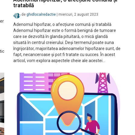
tratabilă
de
ghidlocalredactie
|
miercuri, 2 august 2023
ser
Adenomul hipofizar, o afecțiune comună și tratabilă
Adenomul hipofizar este o formă benignă de tumoare
care se dezvoltă în glanda pituitară, o mică glandă
situată în centrul creierului. Deși termenul poate suna
îngrijorător, majoritatea adenoamelor hipofizare sunt, de
tic
fapt, necanceroase și pot fi tratate cu succes. În acest
articol, vom explora aspectele cheie ale acestei…