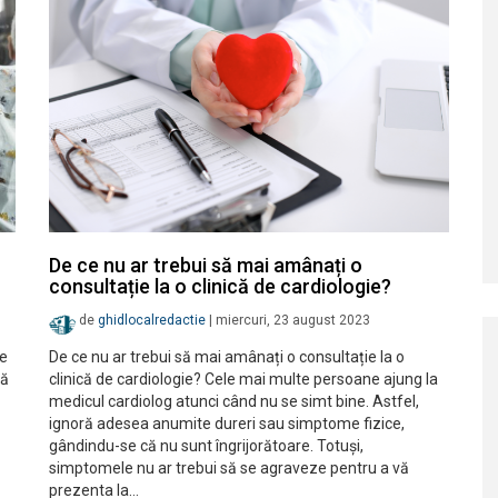
De ce nu ar trebui să mai amânați o
consultație la o clinică de cardiologie?
de
ghidlocalredactie
|
miercuri, 23 august 2023
Te
De ce nu ar trebui să mai amânați o consultație la o
ră
clinică de cardiologie? Cele mai multe persoane ajung la
medicul cardiolog atunci când nu se simt bine. Astfel,
ignoră adesea anumite dureri sau simptome fizice,
gândindu-se că nu sunt îngrijorătoare. Totuși,
simptomele nu ar trebui să se agraveze pentru a vă
prezenta la…