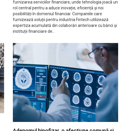
furnizarea serviciilor financiare, unde tehnologia joacă un
rol central pentru a aduce inovație, eficiență și noi
posibilități în domeniul financiar. Companiile care
furnizează soluții pentru industria Fintech utilizează
expertiza acumulată din colaborări anterioare cu bănci și
instituții financiare de…
Adenomul hipofizar, o afecțiune comună și