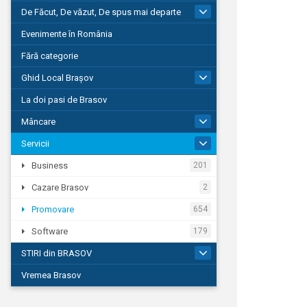
De Făcut, De văzut, De spus mai departe
149
Evenimente în România
Fără categorie
Ghid Local Brașov
8
La doi pasi de Brasov
Mâncare
1
Servicii
690
Business
201
Cazare Brasov
2
Promovare
654
Software
179
STIRI din BRASOV
194
Vremea Brasov