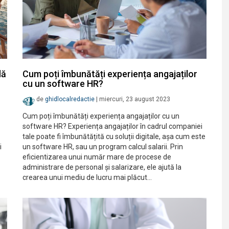
lă
Cum poți îmbunătăți experiența angajaților
cu un software HR?
de
ghidlocalredactie
|
miercuri, 23 august 2023
Cum poți îmbunătăți experiența angajaților cu un
software HR? Experiența angajaților în cadrul companiei
tale poate fi îmbunătățită cu soluții digitale, așa cum este
i
un software HR, sau un program calcul salarii. Prin
eficientizarea unui număr mare de procese de
administrare de personal și salarizare, ele ajută la
crearea unui mediu de lucru mai plăcut…