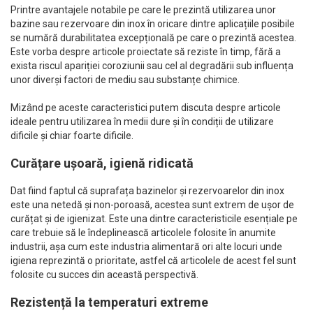
Printre avantajele notabile pe care le prezintă utilizarea unor
bazine sau rezervoare din inox în oricare dintre aplicațiile posibile
se numără durabilitatea excepțională pe care o prezintă acestea.
Este vorba despre articole proiectate să reziste în timp, fără a
exista riscul apariției coroziunii sau cel al degradării sub influența
unor diverși factori de mediu sau substanțe chimice.
Mizând pe aceste caracteristici putem discuta despre articole
ideale pentru utilizarea în medii dure și în condiții de utilizare
dificile și chiar foarte dificile.
Curățare ușoară, igienă ridicată
Dat fiind faptul că suprafața bazinelor și rezervoarelor din inox
este una netedă și non-poroasă, acestea sunt extrem de ușor de
curățat și de igienizat. Este una dintre caracteristicile esențiale pe
care trebuie să le îndeplinească articolele folosite în anumite
industrii, așa cum este industria alimentară ori alte locuri unde
igiena reprezintă o prioritate, astfel că articolele de acest fel sunt
folosite cu succes din această perspectivă.
Rezistență la temperaturi extreme