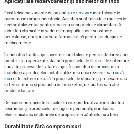
Aplicații ale rezervoarelor și bazinelor din inox
Există diverse variante de bazine
și rezervoare inox
folosite în
numeroase ramuri industriale. Acestea sunt folosite cu succes în
sectorul alimentar pentru stocarea unor produse alimentare, în
industria chimică – în vederea manipulării unor substanțe
periculoase, dar și în ramura farmaceutică pentru producția de
medicamente.
În industria tratării apei acestea sunt folosite pentru stocarea apei
potabile și a apei uzate, dar și în procesele de filtrare, dezinfectare
sau alte procese de tratare a apei. În industria de procesare a
laptelui și a produselor lactate, utilizarea unui rezervor
sau cuvă
inox
este extrem de utilă în procesele de stocare și procesare sau
în fermentarea și producția de brânzeturi, de iaurturi sau alte
produse lactate.
De asemenea, aceste articole din inox pot fi utilizate în industria
cosmeticii și a produselor de îngrijire personală, în industria
electronică sau sectoarele de preparare a băuturilor și a berii.
Durabilitate fără compromisuri