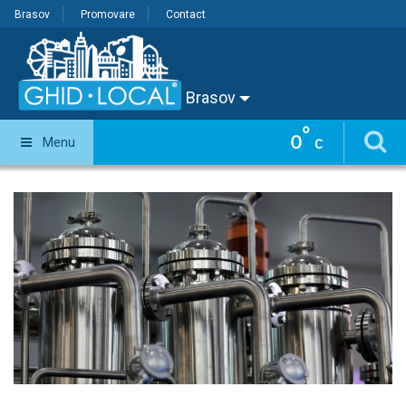
Brasov
Promovare
Contact
Brasov
°
0
Menu
C