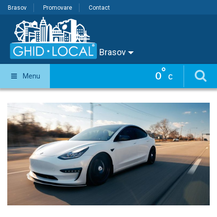
Brasov
Promovare
Contact
Brasov
°
0
Menu
C