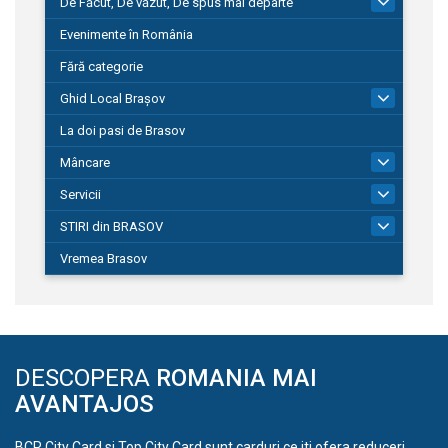
De Făcut, De văzut, De spus mai departe
149
Evenimente în România
Fără categorie
Ghid Local Brașov
8
La doi pasi de Brasov
Mâncare
1
Servicii
690
STIRI din BRASOV
197
Vremea Brasov
DESCOPERA
ROMANIA MAI
AVANTAJOS
BCR City Card si Top City Card sunt carduri ce iti ofera reduceri