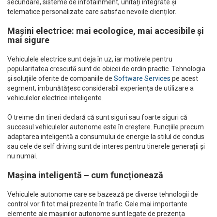
secundare, sisteme de infotainment, unități integrate și
telematice personalizate care satisfac nevoile clienților.
Mașini electrice: mai ecologice, mai accesibile și
mai sigure
Vehiculele electrice sunt deja în uz, iar motivele pentru
popularitatea crescută sunt de obicei de ordin practic. Tehnologia
și soluțiile oferite de companiile de
Software Services
pe acest
segment, îmbunătățesc considerabil experiența de utilizare a
vehiculelor electrice inteligente.
O treime din tineri declară că sunt siguri sau foarte siguri că
succesul vehiculelor autonome este în creștere. Funcțiile precum
adaptarea inteligentă a consumului de energie la stilul de condus
sau cele de self driving sunt de interes pentru tinerele generații și
nu numai.
Mașina inteligentă – cum funcționează
Vehiculele autonome care se bazează pe diverse tehnologii de
control vor fi tot mai prezente în trafic. Cele mai importante
elemente ale mașinilor autonome sunt legate de prezența