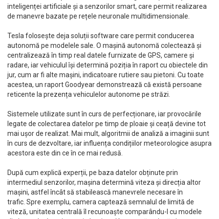
inteligenței artificiale și a senzorilor smart, care permit realizarea
de manevre bazate pe rețele neuronale multidimensionale.
Tesla folosește deja soluții software care permit conducerea
autonomă pe modelele sale. O mașină autonomă colectează și
centralizează în timp real datele furnizate de GPS, camere și
radare, iar vehiculul își determină poziția în raport cu obiectele din
jur, cum ar fi alte mașini, indicatoare rutiere sau pietoni. Cu toate
acestea, un raport Goodyear demonstrează că există persoane
reticente la prezența vehiculelor autonome pe străzi.
Sistemele utilizate sunt în curs de perfecționare, iar provocările
legate de colectarea datelor pe timp de ploaie și ceață devine tot
mai ușor de realizat. Mai mult, algoritmii de analiză a imaginii sunt
în curs de dezvoltare, iar influența condițiilor meteorologice asupra
acestora este din ce în ce mai redusă.
După cum explică experții, pe baza datelor obținute prin
intermediul senzorilor, mașina determină viteza și direcția altor
mașini, astfel încât să stabilească manevrele necesare în
trafic. Spre exemplu, camera captează semnalul de limită de
viteză, unitatea centrală îl recunoaște comparându-l cu modele