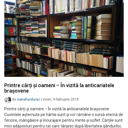
Printre cărți și oameni – În vizită la anticariatele
brașovene
de
ioanafundurac
|
vineri, 9 februarie 2018
Printre cărți și oameni – În vizită la anticariatele brașovene
Cuvintele așternute pe hârtie sunt și vor rămâne o sursă eternă de
fericire, mângâiere și încurajare pentru minte și suflet. Cărțile sunt
mici adăposturi pentru cei care tânjesc după libertatea gândurilor,