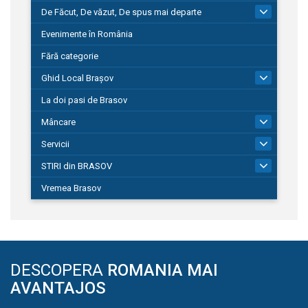
De Făcut, De văzut, De spus mai departe
149
Evenimente în România
Fără categorie
Ghid Local Brașov
8
La doi pasi de Brasov
Mâncare
1
Servicii
690
STIRI din BRASOV
195
Vremea Brasov
DESCOPERA
ROMANIA MAI
AVANTAJOS