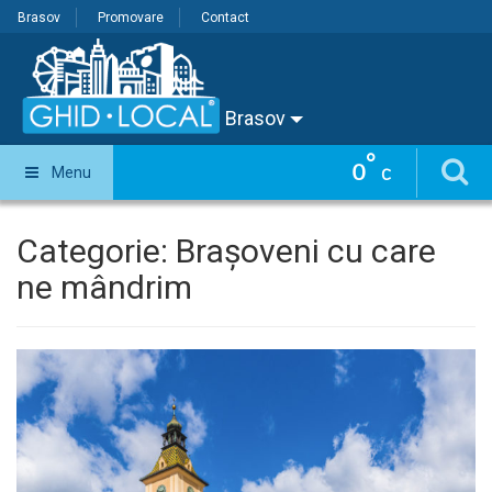
Brasov
Promovare
Contact
Brasov
°
0
Menu
C
Categorie:
Brașoveni cu care
ne mândrim