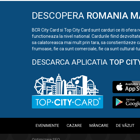
DESCOPERA
ROMANIA M
BCR City Card si Top City Card sunt carduri ce iti ofera 
functioneaza la nivel national. Cardurile fiind dezvoltat
sa calatoreasca mai mult prin tara, sa constientizeze c
frumoase, fie ca sunt comerciale, fie ca sunt cultural-tur
DESCARCA APLICATIA
TOP CIT
EVENIMENTE
CAZARE
MÂNCARE
DE VĂZUT
Optimizare SEO