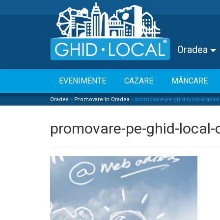
Oradea
EVENIMENTE
CAZARE
MÂNCARE
Oradea
»
Promovare în Oradea
»
promovare-pe-ghid-local-oradea
promovare-pe-ghid-local-