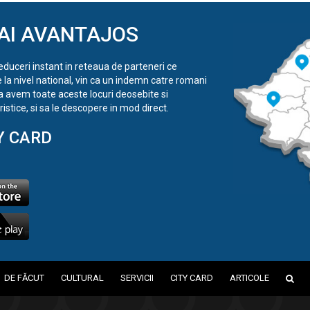
AI AVANTAJOS
reduceri instant in reteaua de parteneri ce
e la nivel national, vin ca un indemn catre romani
a avem toate aceste locuri deosebite si
istice, si sa le descopere in mod direct.
Y CARD
DE FĂCUT
CULTURAL
SERVICII
CITY CARD
ARTICOLE