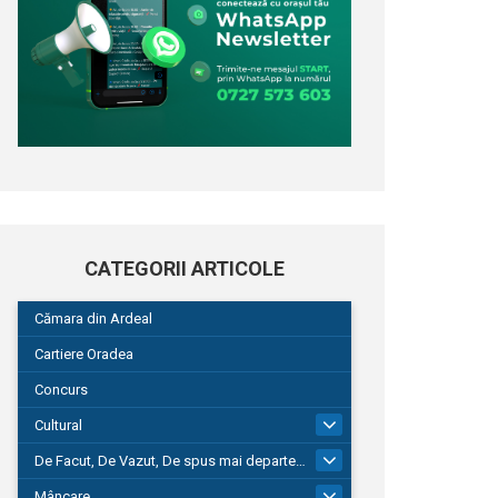
CATEGORII ARTICOLE
Cămara din Ardeal
Cartiere Oradea
Concurs
Cultural
101
De Facut, De Vazut, De spus mai departe…
580
Mâncare
22