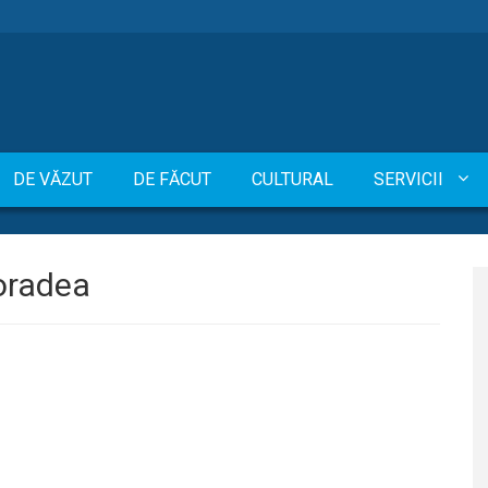
DE VĂZUT
DE FĂCUT
CULTURAL
SERVICII
oradea