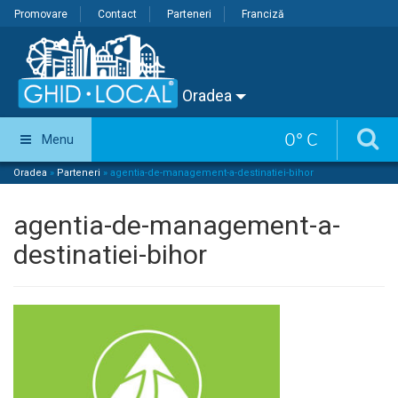
Promovare
Contact
Parteneri
Franciză
Oradea
0
°
C
Menu
Oradea
»
Parteneri
»
agentia-de-management-a-destinatiei-bihor
agentia-de-management-a-
destinatiei-bihor